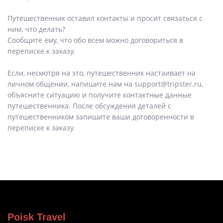
Путешественник оставил контакты и просит связаться с
ним, что делать?
Сообщите ему, что обо всем можно договориться в
переписке к заказу.
Если, несмотря на это, путешественник настаивает на
личном общении, напишите нам на support@tripster.ru,
объясните ситуацию и получите контактные данные
путешественника. После обсуждения деталей с
путешественником запишите ваши договоренности в
переписке к заказу.
Poisk Travel