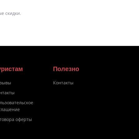
е скидки.
уристам
Полезно
зывы
Контакты
нтакты
льзовательское
глашение
говора оферты