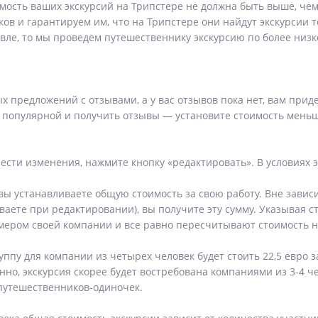
имость ваших экскурсий на Трипстере не должна быть выше, чем
в и гарантируем им, что на Трипстере они найдут экскурсии 
ле, то мы проведем путешественнику экскурсию по более низк
х предложений с отзывами, а у вас отзывов пока нет, вам при
 популярной и получить отзывы — установите стоимость меньше,
нести изменения, нажмите кнопку «редактировать». В условиях 
 вы устанавливаете общую стоимость за свою работу. Вне зависи
аете при редактировании), вы получите эту сумму. Указывая ст
мером своей компании и все равно пересчитывают стоимость на
ппу для компании из четырех человек будет стоить 22,5 евро за
енно, экскурсия скорее будет востребована компаниями из 3-4 
 путешественников-одиночек.