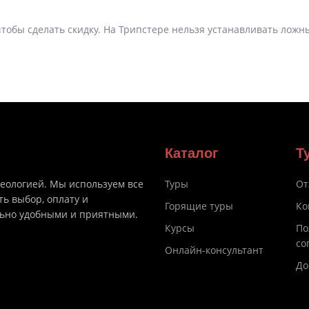
тобы сделать скидку. На Трипстере нельзя устанавливать ложны
Каталог
Т
деологией. Мы используем все
Туры
От
ть выбор, оплату и
Горящие туры
Ко
льно удобными и приятными.
Курсы
По
со
Онлайн-консультант
До