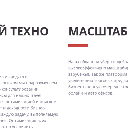
Й ТЕХНО
МАСШТАБ
Наша облачная уберо подобна
высокоэффективно масштабиро
зарубежья. Так же платформа
ил и средств в
увеличению торговых предлож
но рывком мы подразумеваем
бизнес в первую очередь стр
ео консультировании,
офлайн и авто офисов.
сы для наших Travel
мся оптимизацией и поиском
т и доходности бизнес-
 каждую задачу, выполняемую
нее. Оптимизация всех
ратно увеличить