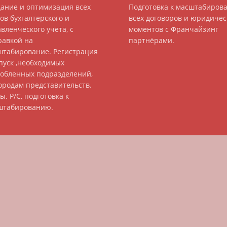
дание и оптимизация всех
Подготовка к масштабиров
ов бухгалтерского и
всех договоров и юридичес
вленческого учета, с
моментов с Франчайзинг
равкой на
партнёрами.
штабирование. Регистрация
пуск ,необходимых
собленных подразделений,
ородам представительств.
ы. Р/С, подготовка к
штабированию.