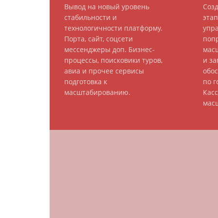
Вывод на новый уровень
Соз
стабильности и
этап
технологичности платформу.
упра
Порта, сайт, соцсети
поп
мессенджеры доп. Бизнес-
мас
процессы, поисковики туров,
и за
авиа и прочее сервисы
обо
подготовка к
по г
масштабированию.
Касс
мас