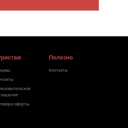
уристам
Полезно
зывы
Контакты
нтакты
льзовательское
глашение
говора оферты