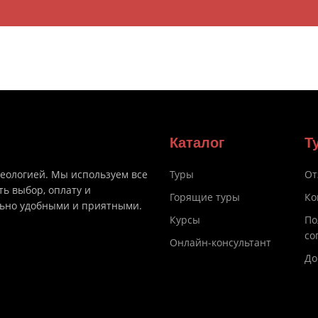
Каталог
Т
деологией. Мы используем все
Туры
От
ть выбор, оплату и
Горящие туры
Ко
льно удобными и приятными.
Курсы
По
со
Онлайн-консультант
До