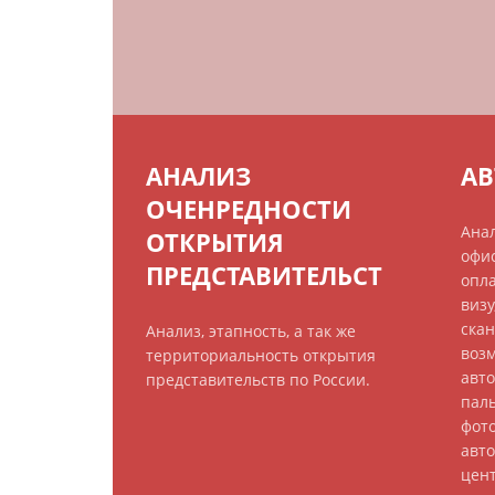
АНАЛИЗ
А
ОЧЕНРЕДНОСТИ
Анал
ОТКРЫТИЯ
офи
ПРЕДСТАВИТЕЛЬСТ
опла
визу
ска
Анализ, этапность, а так же
возм
территориальность открытия
авто
представительств по России.
паль
фот
авт
цент