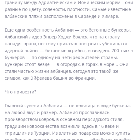
границу между Адриатическим и Ионическим морем – они
разные по цвету, солености, плотности. Самые известные
албанские пляжи расположены в Саранде и Химаре.
Еще одна особенность Албании — это бетонные бункеры.
Албанский лидер Энвер Ходжи боялся, что на страну
нападут враги, поэтому приказал построить убежища от
ядерной войны — бетонные «грибы», возведено 700 тысяч
бункеров — по одному на четырех жителей страны.
Бункеры стоят везде — в огородах, в горах, в море... Они
стали частью жизни албанцев, сегодня это такой же
символ, как Эйфелева башня во Франции.
Что привезти?
Главный сувенир Албании — пепельница в виде бункера:
на любой вкус и размер. Албания прославилась
производством ковров, в основном персидского стиля,
традиции коврокачества возникли здесь в 16 веке и
«пришли» из Турции. Из элитных подарков можно купить
серебряные ювелирные украшения — обработка серебра