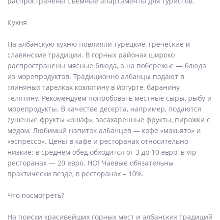
распространены съёмные апартаменты для туристов.
Кухня
На албанскую кухню повлияли турецкие, греческие и
славянские традиции. В горных районах широко
распространены мясные блюда, а на побережье — блюда
из морепродуктов. Традиционно албанцы подают в
глиняных тарелках козлятину в йогурте, баранину,
телятину. Рекомендуем попробовать местные сыры, рыбу и
морепродукты. В качестве десерта, например, подаются
сушеные фрукты «ошаф», засахаренные фрукты, пирожки с
медом. Любимый напиток албанцев — кофе «макьято» и
«эспрессо». Цены в кафе и ресторанах относительно
низкие: в среднем обед обходится от 3 до 10 евро, в vip-
ресторанах — 20 евро. НО! Чаевые обязательны
практически везде, в ресторанах – 10%.
Что посмотреть?
На поиски красивейших горных мест и албанских традиций