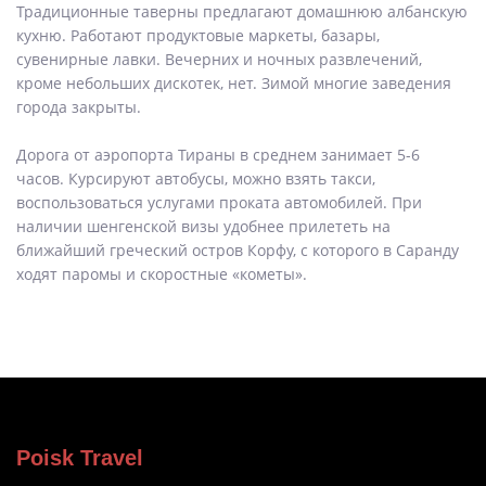
Традиционные таверны предлагают домашнюю албанскую
кухню. Работают продуктовые маркеты, базары,
сувенирные лавки. Вечерних и ночных развлечений,
кроме небольших дискотек, нет. Зимой многие заведения
города закрыты.
Дорога от аэропорта Тираны в среднем занимает 5-6
часов. Курсируют автобусы, можно взять такси,
воспользоваться услугами проката автомобилей. При
наличии шенгенской визы удобнее прилететь на
ближайший греческий остров Корфу, с которого в Саранду
ходят паромы и скоростные «кометы».
Poisk Travel