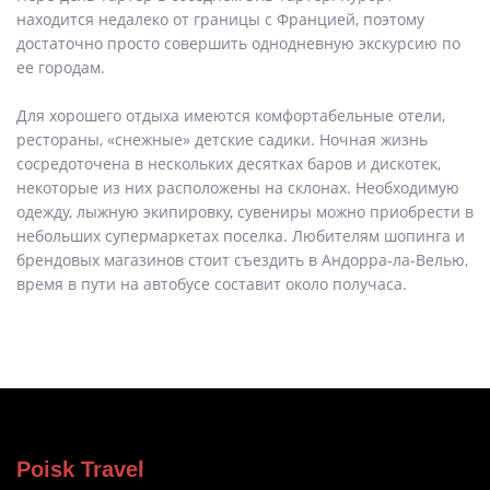
находится недалеко от границы с Францией, поэтому
достаточно просто совершить однодневную экскурсию по
ее городам.
Для хорошего отдыха имеются комфортабельные отели,
рестораны, «снежные» детские садики. Ночная жизнь
сосредоточена в нескольких десятках баров и дискотек,
некоторые из них расположены на склонах. Необходимую
одежду, лыжную экипировку, сувениры можно приобрести в
небольших супермаркетах поселка. Любителям шопинга и
брендовых магазинов стоит съездить в Андорра-ла-Велью,
время в пути на автобусе составит около получаса.
Poisk Travel