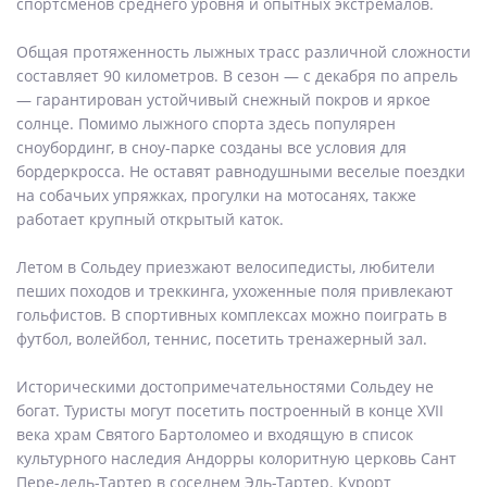
спортсменов среднего уровня и опытных экстремалов.
Общая протяженность лыжных трасс различной сложности
составляет 90 километров. В сезон — с декабря по апрель
— гарантирован устойчивый снежный покров и яркое
солнце. Помимо лыжного спорта здесь популярен
сноубординг, в сноу-парке созданы все условия для
бордеркросса. Не оставят равнодушными веселые поездки
на собачьих упряжках, прогулки на мотосанях, также
работает крупный открытый каток.
Летом в Сольдеу приезжают велосипедисты, любители
пеших походов и треккинга, ухоженные поля привлекают
гольфистов. В спортивных комплексах можно поиграть в
футбол, волейбол, теннис, посетить тренажерный зал.
Историческими достопримечательностями Сольдеу не
богат. Туристы могут посетить построенный в конце XVII
века храм Святого Бартоломео и входящую в список
культурного наследия Андорры колоритную церковь Сант
Пере-дель-Тартер в соседнем Эль-Тартер. Курорт