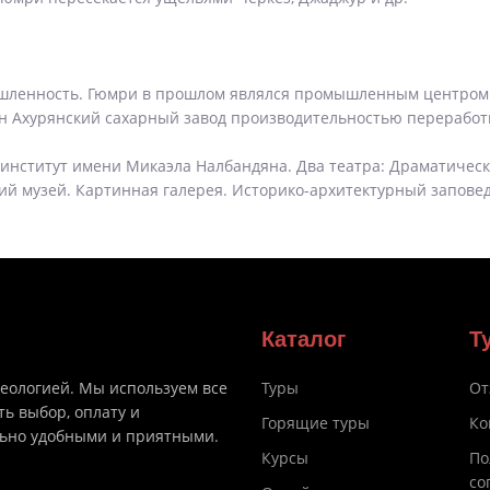
шленность. Гюмри в прошлом являлся промышленным центром А
 Ахурянский сахарный завод производительностью переработки
институт имени Микаэла Налбандяна. Два театра: Драматическ
кий музей. Картинная галерея. Историко-архитектурный запове
Каталог
Т
деологией. Мы используем все
Туры
От
ть выбор, оплату и
Горящие туры
Ко
льно удобными и приятными.
Курсы
По
со