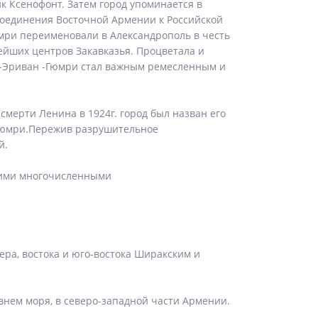
 Ксенофонт. Затем город упоминается в
исоединения Восточной Армении к Российской
юмри переименовали в Александрополь в честь
ейших центров Закавказья. Процветала и
ис-Эриван -Гюмри стал важным ремесленным и
смерти Ленина в 1924г. город был назван его
я Гюмри.Пережив разрушительное
й.
оими многочисленными
ера, востока и юго-востока Ширакским и
внем моря, в северо-западной части Армении.