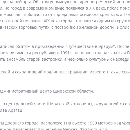
 до нашей эры, Об этом упомянул еще древнегреческий историк
и, но город в современном виде появился в XIX веке, после пр
я Николая I поблизости от города была основана крепость, а Г
о второй половине XIX века город становится одним из крупн
вказских торговых путях, с постройкой железной дороги Тифл
писал об этом в произведении "Путешествие в Эрзрум". После 
 независимости республики в 1991г. он вновь стал называтьс
ить ансамбль старой застройки и несколько культурных наследи
телей и сохранивший подлинные традиции, известен также св
 административный центр Ширакской области.
а, в центральной части Ширакской котловины, окружённой с сев
ива Арагац.
 древнего города, расположен на высоте 1550 метров над уро
 Гюмри пересекается ущельями Черкез, Джаджур и др.