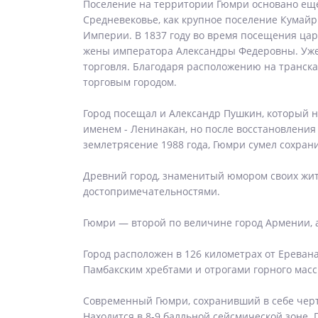
Поселение на территории Гюмри основано еще
Средневековье, как крупное поселение Кумайр
Империи. В 1837 году во время посещения цар
жены императора Александры Федеровны. Уже в
торговля. Благодаря расположению на транска
торговым городом.
Город посещал и Александр Пушкин, который на
именем - Ленинакан, но после восстановления
землетрясение 1988 года, Гюмри сумел сохран
Древний город, знаменитый юмором своих жи
достопримечательностями.
Гюмри — второй по величине город Армении,
Город расположен в 126 километрах от Ереван
Памбакским хребтами и отрогами горного масс
Современный Гюмри, сохранивший в себе черты
Находится в 8-9 балльной сейсмической зоне.