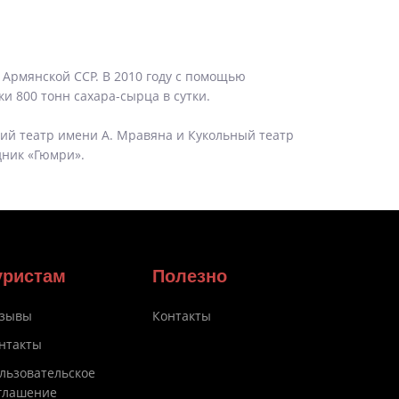
рмянской ССР. В 2010 году с помощью
 800 тонн сахара-сырца в сутки.
ий театр имени А. Мравяна и Кукольный театр
дник «Гюмри».
уристам
Полезно
зывы
Контакты
нтакты
льзовательское
глашение