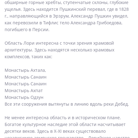
обширные горные хребты, ступенчатые склоны, глубокие
ущелья. Здесь находится Пушкинский перевал, где в 1828
г., направляющийся в Эрзрум, Александр Пушкин увидел,
как перевозили в Тифлис тело Александра Грибоедова,
погибшего в Персии.
Область Лори интересна с точки зрения храмовой
архитектуры. Здесь находятся несколько храмовых
комплексов, таких как:
Монастырь Ахтала,
Монастырь Санаин
Монастырь Санаин
Монастырь Ахпат
Монастырь Одзун
Все эти сооружения вытянуты в линию вдоль реки Дебед.
Не менее интересна область и в историческом плане.
Богатое культурное наследие этой области насчитывает
десятки веков. Здесь в X-XI веках существовало
независимое армянское государство – Лорийское царство.