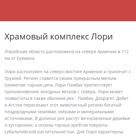
Храмовый комплекс Лори
Лорийская область расположена на севере Армении в 112
км от Еревана.
Лори расположен на северо-востоке Армении и граничит с
Грузией. Регион славится своим прекрасным мягким
климатом: горная цепь Лори-Памбак препятствует
проникновению холодных ветров с севера. Лори может
похвастаться также обилием рек - Памбак, Дзорагет, Дебет
и Агстев пересекают этот живописный регион богатый
плодородными землями, озёрами и минеральными
источниками. В долинах рек растут вечнозеленые деревья
и кустарники, а склоны горных хребтов покрыты
субальпийской растительностью. Для Лори характерны