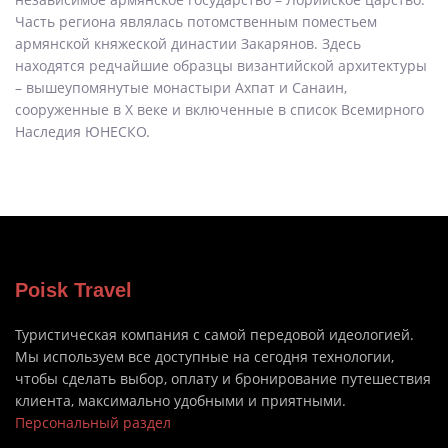
Часть региона являлась потомственным поместьем
армянской княжеской династии Закарянов. Здесь
находятся редчайшие образцы византийской архитектуры
– вышеупомянутые монастыри Ахпат и Санаин,
сооруженные в X веке и включенные в список Всемирного
Наследия ЮНЕСКО.
Poisk Travel
Туристическая компания с самой передовой идеологией.
Мы используем все доступные на сегодня технологии,
чтобы сделать выбор, оплату и бронирование путешествия
клиента, максимально удобными и приятными.
Персональный раздел