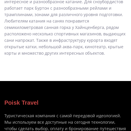
интересное и разнообразное катание. Для сноубордистов
работает парк Буртон с разнообразными рейлами и
трамплинами, зонами для различного уровня подготовки.
Любителям катания на санях понравится
семикилометровая санная горка у Хайнценберга, рядом
расположено несколько спортивных магазинов, выдающих
сани напрокат. Также в инфраструктуру курорта входят
открытые катки, небольшой аква-парк, кинотеатр, крытые
корты и множество других интересных объектов.
Poisk Travel
Туристическая компания с самой передовой идеологией.
Мы используем все доступные на сегодня технологии,
чтобы сделать выбор, оплату и бронирование путешествия