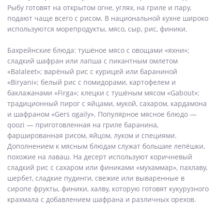
Рыбу готовят на открытом огне, углях, на гриле и пару,
подают чаще всего с рисом. В национальной кухне широко
используются морепродукты, мясо, сыр, рис, финики.
Бахрейнские блюда: тушёное мясо с овощами «яхни»;
сладкий шафран или лапша с пикантным омлетом
«Balaleet»; варёный рис с курицей или бараниной
«Biryani»; белый рис с помидорами, картофелем и
баклажанами «Firga»; клецки с тушёным мясом «Gabout»;
традиционный пирог с яйцами, мукой, сахаром, кардамона
и шафраном «Gers ogaily». Популярное мясное блюдо —
qoozi — приготовленная на гриле баранина,
фаршированная рисом, яйцом, луком и специями.
Дополнением к мясным блюдам служат большие лепёшки,
похожие на лаваш. На десерт используют коричневый
сладкий рис с сахаром или финиками «мухаммар», пахлаву,
шербет, сладкие пудинги, свежие или вываренные в
сиропе фрукты, финики, халву, которую готовят кукурузного
крахмала с добавлением шафрана и различных орехов.