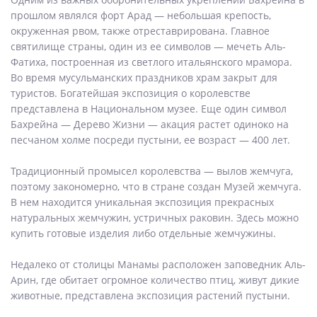
прошлом являлся форт Арад — небольшая крепость,
окруженная рвом, также отреставрирована. Главное
святилище страны, один из ее символов — мечеть Аль-
Фатиха, построенная из светлого итальянского мрамора.
Во время мусульманских праздников храм закрыт для
туристов. Богатейшая экспозиция о королевстве
представлена в Национальном музее. Еще один символ
Бахрейна — Дерево Жизни — акация растет одиноко на
песчаном холме посреди пустыни, ее возраст — 400 лет.
Традиционный промысел королевства — вылов жемчуга,
поэтому закономерно, что в стране создан Музей жемчуга.
В нем находится уникальная экспозиция прекрасных
натуральных жемчужин, устричных раковин. Здесь можно
купить готовые изделия либо отдельные жемчужины.
Недалеко от столицы Манамы расположен заповедник Аль-
Арин, где обитает огромное количество птиц, живут дикие
животные, представлена экспозиция растений пустыни.