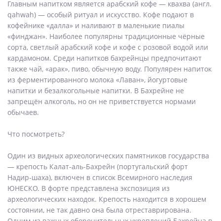
Главным напитком является арабский кофе — квахва (англ.
qahwah) — особый ритуал и искусство. Кофе подают в
кофейнике «далла» и наливают в маленькие пиалы
«финджан». Наиболее популярны традиционные чёрные
сорта, светлый арабский кофе и кофе с розовой водой или
кардамоном. Среди напитков бахрейнцы предпочитают
также чай, «арак», пиво, обычную воду. Популярен напиток
из ферментированного молока «Лаван», йогуртовые
напитки и безалкогольные напитки. В Бахрейне не
запрещён алкоголь, но он не приветствуется нормами
обычаев.
Что посмотреть?
Один из видных археологических памятников государства
— крепость Калат-аль-Бахрейн (португальский форт
Надир-шаха), включен в список Всемирного наследия
ЮНЕСКО. В форте представлена экспозиция из
археологических находок. Крепость находится в хорошем
состоянии, не так давно она была отреставрирована.
Одним из важных оборонительных укреплений Бахрейна в