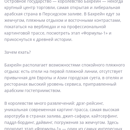
Островное государство — королевство Бахрейн — некогда
крупный центр торговли, самая открытая и либеральная
арабская страна в Персидском заливе. В Бахрейн едут за
жемчугом, пляжным отдыхом и восточными контрастами,
покататься на верблюдах и на профессиональной
картинговой трассе, посмотреть этап «Формулы-1» и
прикоснуться к древней истории.
Зачем ехать?
Бахрейн располагает возможностями спокойного пляжного
отдыха: есть отели на первой пляжной линии, отсутствует
привычная для Европы и Азии городская суета, в отелях и
ресторанах высокий уровень сервиса, приправленный
арабским гостеприимством.
В королевстве много развлечений: дрэг-рейсинг,
уникальная современная картинг-трасса, самая высокая
аэротруба в странах залива, джип-сафари, кайтсерфинг,
паддл-бординг, дайвинг, погружения за жемчугом. Здесь
проходит этап «Формулы-1» — один из самых интересных