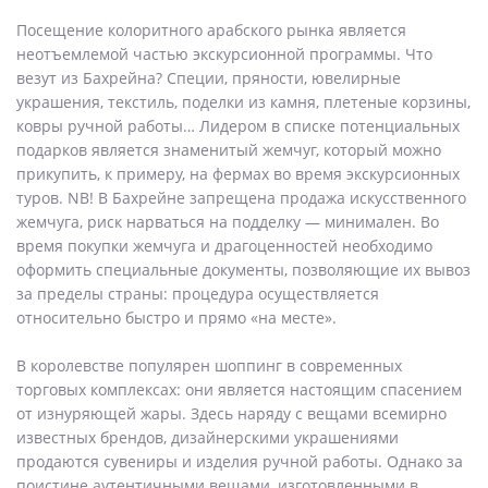
Посещение колоритного арабского рынка является
неотъемлемой частью экскурсионной программы. Что
везут из Бахрейна? Специи, пряности, ювелирные
украшения, текстиль, поделки из камня, плетеные корзины,
ковры ручной работы… Лидером в списке потенциальных
подарков является знаменитый жемчуг, который можно
прикупить, к примеру, на фермах во время экскурсионных
туров. NB! В Бахрейне запрещена продажа искусственного
жемчуга, риск нарваться на подделку — минимален. Во
время покупки жемчуга и драгоценностей необходимо
оформить специальные документы, позволяющие их вывоз
за пределы страны: процедура осуществляется
относительно быстро и прямо «на месте».
В королевстве популярен шоппинг в современных
торговых комплексах: они является настоящим спасением
от изнуряющей жары. Здесь наряду с вещами всемирно
известных брендов, дизайнерскими украшениями
продаются сувениры и изделия ручной работы. Однако за
поистине аутентичными вещами, изготовленными в