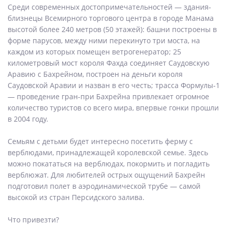
Среди современных достопримечательностей — здания-
близнецы Всемирного торгового центра в городе Манама
высотой более 240 метров (50 этажей): башни построены в
форме парусов, между ними перекинуто три моста, на
каждом из которых помещен ветрогенератор; 25
километровый мост короля Фахда соединяет Саудовскую
Аравию с Бахрейном, построен на деньги короля
Саудовской Аравии и назван в его честь; трасса Формулы-1
— проведение гран-при Бахрейна привлекает огромное
количество туристов со всего мира, впервые гонки прошли
в 2004 году.
Семьям с детьми будет интересно посетить ферму с
верблюдами, принадлежащей королевской семье. Здесь
можно покататься на верблюдах, покормить и погладить
верблюжат. Для любителей острых ощущений Бахрейн
подготовил полет в аэродинамической трубе — самой
высокой из стран Персидского залива.
Что привезти?