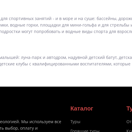
для спортивных занятий - и в море и на суше: бассейны, дорож
мки, водные горки, площадки для мини-гольфа и для стрельбы 
подростки могут попробовать и водные виды спорта для взросл
алышей: луна-парк и автодром, надувной детский батут, детск
 детские клубы с квалифицированными воспитателями, которые
Каталог
Т
деологией. Мы используем все
Туры
От
ть выбор, оплату и
Горящие туры
Ко