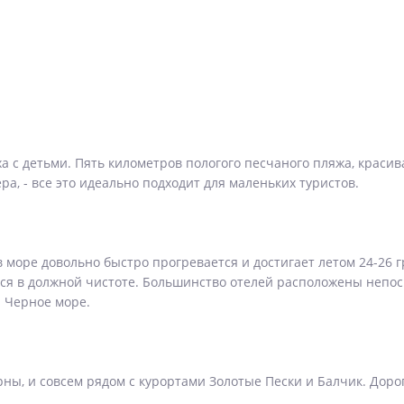
 с детьми. Пять километров пологого песчаного пляжа, красив
а, - все это идеально подходит для маленьких туристов.
в море довольно быстро прогревается и достигает летом 24-26 
тся в должной чистоте. Большинство отелей расположены непо
а Черное море.
арны, и совсем рядом с курортами Золотые Пески и Балчик. Доро