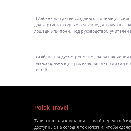
В Албене для детей созданы отличные условия 
для картинга, водные велосипеды, надувные за
лошади или пони. Под руководством учителей 
В Албене предусмотрено все для развлечения м
разнообразные услуги, включая детский сад и
гостей.
Poisk Travel
Туристическая компания с самой передовой и
доступные на сегодня технологии, чтобы сдела