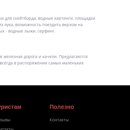
ки для скейтборда, водные картинги, площадки
из лука, возможность поездить верхом на
ых - водные лыжи, серфинг.
ая железная дорога и качели. Предлагаются
 всегда в распоряжении самых маленьких
уристам
Полезно
зывы
Контакты
нтакты