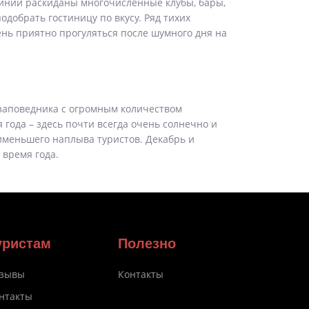
инии раскиданы многочисленные клубы, бары,
одобрать гостиницу по вкусу. Ряд тихих
ень приятно прогуляться после шумного дня на
 заповедника с огромным количеством
 года – здесь почти всегда очень солнечно и
аименьшего наплыва туристов. Декабрь и
 время года.
уристам
Полезно
зывы
Контакты
нтакты