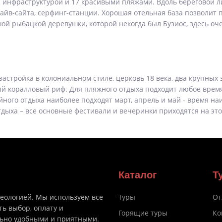
инфраструктурой и 17 красивыми пляжами. Вдоль береговой л
айв-сайта, серфинг-станции. Хорошая отельная база позволит п
ой рыбацкой деревушки, которой некогда был Бузиос, здесь оч
астройка в колониальном стиле, церковь 18 века, два крупных
ый коралловый риф. Для пляжного отдыха подходит любое время
ейного отдыха наиболее подходят март, апрель и май - время н
дыха – все основные фестивали и вечеринки приходятся на это
Каталог
Т
деологией. Мы используем все
Туры
От
ть выбор, оплату и
Горящие туры
Ко
льно удобными и приятными.