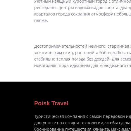
Уютный изящный курортный город с отличной 
рестораны, центры водных видов спорта, два д
кварталов города сохранил атмосферу небольш
пляже.
Достопримечательностей немного: старинная з
экзотическим птиц, растений и бабочек, богат
стабильно теплая погода без дождей. Для сем
новогодняя пора идеальны для молодежного от
Poisk Travel
Туристическая компания с самой передовой и
доступные на сегодня технологии, чтобы сдела
бронирование путешествия клиента, максима