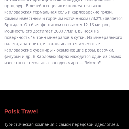
процедур. В лечебных целях используется также
карловарская термальная соль и карловарские грязи.
Самым известным и горячим источником (73,2°C) является
Вржидло. Он бьет фонтаном на высоту 12-16 метров,
мощность его достигает 2000 л/мин, вынося на
поверхность 16 тонн минералов в сутки. Из минерального
налета, арагонита, изготавливаются известные
карловарские сувениры - окаменевшие розы, вазочки,
фигурки и др. В Карловых Варах находится один из самых
известных стекольных заводов мира — "Мозер".
Poisk Travel
Туристическая компания с самой передовой идеологией.