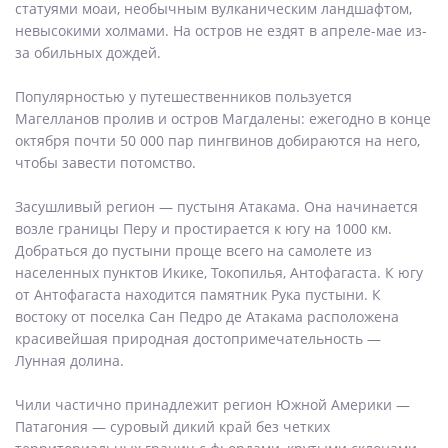
статуями моаи, необычным вулканическим ландшафтом,
невысокими холмами. На остров не ездят в апреле-мае из-
за обильных дождей.
Популярностью у путешественников пользуется
Магелланов пролив и остров Магдалены: ежегодно в конце
октября почти 50 000 пар пингвинов добираются на него,
чтобы завести потомство.
Засушливый регион — пустыня Атакама. Она начинается
возле границы Перу и простирается к югу на 1000 км.
Добраться до пустыни проще всего на самолете из
населенных пунктов Икике, Токопилья, Антофагаста. К югу
от Антофагаста находится памятник Рука пустыни. К
востоку от поселка Сан Педро де Атакама расположена
красивейшая природная достопримечательность —
Лунная долина.
Чили частично принадлежит регион Южной Америки —
Патагония — суровый дикий край без четких