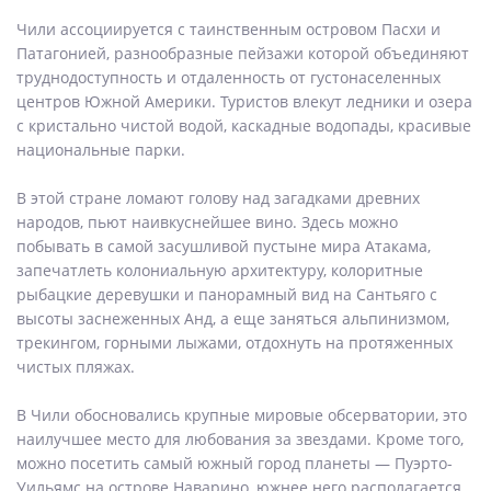
Чили ассоциируется с таинственным островом Пасхи и
Патагонией, разнообразные пейзажи которой объединяют
труднодоступность и отдаленность от густонаселенных
центров Южной Америки. Туристов влекут ледники и озера
с кристально чистой водой, каскадные водопады, красивые
национальные парки.
В этой стране ломают голову над загадками древних
народов, пьют наивкуснейшее вино. Здесь можно
побывать в самой засушливой пустыне мира Атакама,
запечатлеть колониальную архитектуру, колоритные
рыбацкие деревушки и панорамный вид на Сантьяго с
высоты заснеженных Анд, а еще заняться альпинизмом,
трекингом, горными лыжами, отдохнуть на протяженных
чистых пляжах.
В Чили обосновались крупные мировые обсерватории, это
наилучшее место для любования за звездами. Кроме того,
можно посетить самый южный город планеты — Пуэрто-
Уильямс на острове Наварино, южнее него располагается