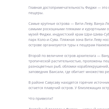
Главная достопримечательность Фиджи — это п
пещеры.
Самые крупные острова — Вити-Леву, Вануа-Лев
самыми роскошными пляжами и курортными от
музей Фиджи, индуистский храм Шри-Шива-Суб
парк Коло-и-Сува. Пляжная зона Вити Леву но
острове организуются туры к пещерам Наихех
Второй по величине остров архипелага — Вану
тропической растительностью, проложены пеш
разноцветных рыб, обломки кораблекрушений,
заповедник Ваисали, где обитает множество ре
В районе Савусаву находятся горячие источни
остается плавучий остров. У близлежащих ос
Что привезти?