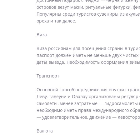
Достойный подарок с Фиджи — черный жемчуг т
островов везут маски, ритуальные фигурки, ф
Популярны среди туристов сувениры из акульи
ореха и так далее.
Виза
Виза россиянам для посещения страны в тури
паспорт должен иметь не меньше двух чистых 
даты выезда. Необходимость оформления визы 
Транспорт
Основной способ передвижения внутри страны
Леву, Тавеуни и Овалау организованы регуля
самолеты, менее затратные — гидросамолеты и
необходимо иметь права международного образц
— удовлетворительное, движение — левосторо
Валюта