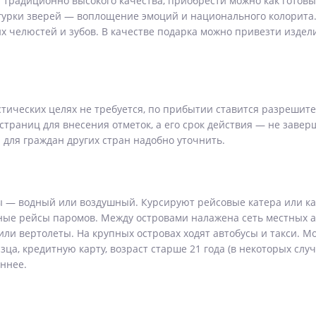
радиционно высокого качества, приобрести можно как готовые
игурки зверей — воплощение эмоций и национального колорита.
х челюстей и зубов. В качестве подарка можно привезти издели
стических целях не требуется, по прибытии ставится разреши
страниц для внесения отметок, а его срок действия — не завер
для граждан других стран надобно уточнить.
 — водный или воздушный. Курсируют рейсовые катера или ка
рные рейсы паромов. Между островами налажена сеть местных 
ли вертолеты. На крупных островах ходят автобусы и такси. М
а, кредитную карту, возраст старше 21 года (в некоторых случ
ннее.