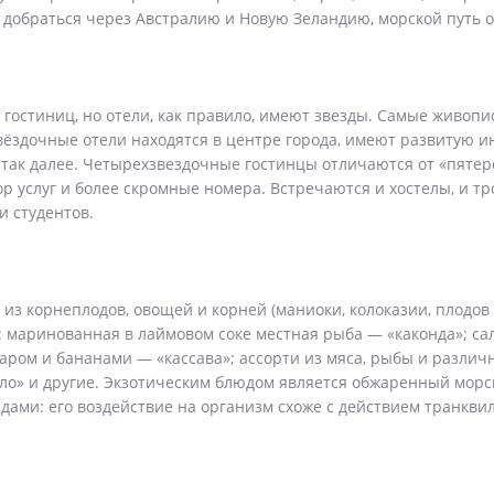
добраться через Австралию и Новую Зеландию, морской путь о
гостиниц, но отели, как правило, имеют звезды. Самые живоп
здочные отели находятся в центре города, имеют развитую ин
и так далее. Четырехзвездочные гостинцы отличаются от «пяте
р услуг и более скромные номера. Встречаются и хостелы, и 
и студентов.
з корнеплодов, овощей и корней (маниоки, колоказии, плодов 
маринованная в лаймовом соке местная рыба — «каконда»; сал
харом и бананами — «кассава»; ассорти из мяса, рыбы и разли
оло» и другие. Экзотическим блюдом является обжаренный мор
дами: его воздействие на организм схоже с действием транквил