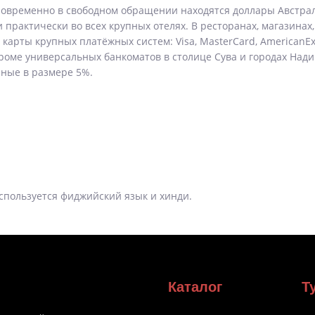
овременно в свободном обращении находятся доллары Австрал
и практически во всех крупных отелях. В ресторанах, магазинах
карты крупных платёжных систем: Visa, MasterCard, American
оме универсальных банкоматов в столице Сува и городах Нади
ные в размере 5%.
спользуется фиджийский язык и хинди.
Каталог
Т