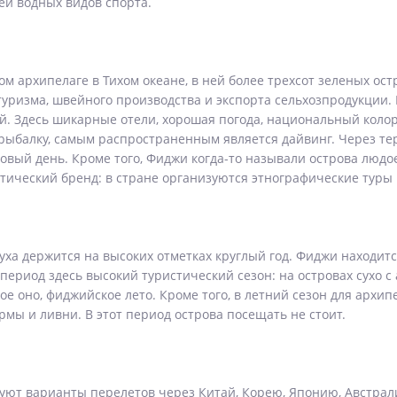
ей водных видов спорта.
архипелаге в Тихом океане, в ней более трехсот зеленых остро
туризма, швейного производства и экспорта сельхозпродукции
й. Здесь шикарные отели, хорошая погода, национальный колор
ю рыбалку, самым распространенным является дайвинг. Через 
ый день. Кроме того, Фиджи когда-то называли острова людоед
стический бренд: в стране организуются этнографические туры
уха держится на высоких отметках круглый год. Фиджи находитс
 период здесь высокий туристический сезон: на островах сухо с
ое оно, фиджийское лето. Кроме того, в летний сезон для арх
мы и ливни. В этот период острова посещать не стоит.
уют варианты перелетов через Китай, Корею, Японию, Австрали