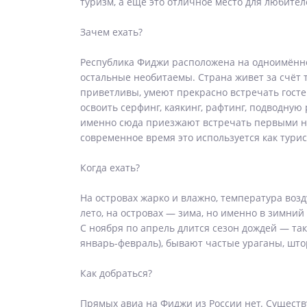
туризм, а еще это отличное место для любител
Зачем ехать?
Республика Фиджи расположена на одноимённом 
остальные необитаемы. Страна живет за счёт 
приветливы, умеют прекрасно встречать госте
освоить серфинг, каякинг, рафтинг, подводну
именно сюда приезжают встречать первыми нов
современное время это используется как тури
Когда ехать?
На островах жарко и влажно, температура возд
лето, на островах — зима, но именно в зимний
С ноября по апрель длится сезон дождей — так
январь-февраль), бывают частые ураганы, штор
Как добраться?
Прямых авиа на Фиджи из России нет. Существ