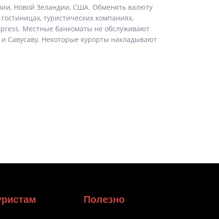
ии, Новой Зеландии, США. Обменять валюту
, гостиницах, туристических компаниях,
Express. Местные банкоматы не обслуживают
 и Савусаву. Некоторые курорты накладывают
уристам
Полезно