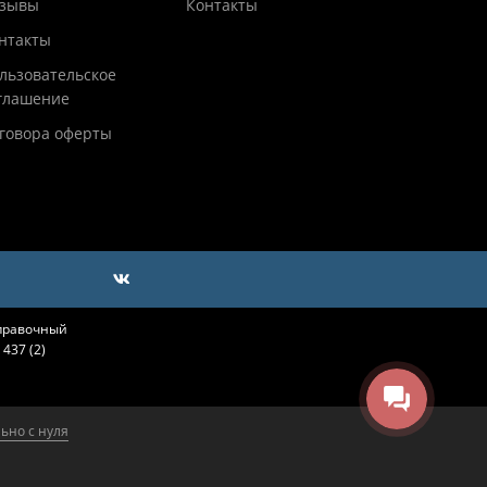
зывы
Контакты
нтакты
льзовательское
глашение
говора оферты
справочный
437 (2)
ьно с нуля