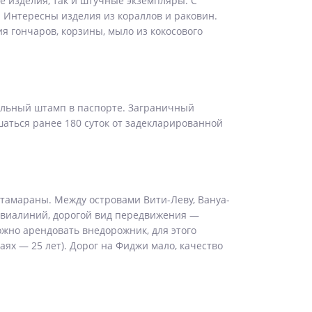
 изделия, так и штучные экземпляры. С
 Интересны изделия из кораллов и раковин.
я гончаров, корзины, мыло из кокосового
тельный штамп в паспорте. Заграничный
шаться ранее 180 суток от задекларированной
тамараны. Между островами Вити-Леву, Вануа-
авиалиний, дорогой вид передвижения —
ожно арендовать внедорожник, для этого
аях — 25 лет). Дорог на Фиджи мало, качество