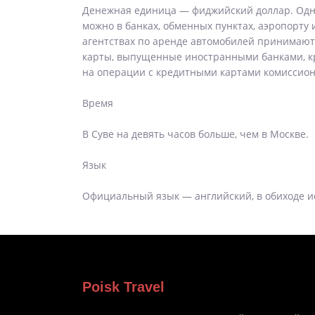
Денежная единица — фиджийский доллар. Одн
можно в банках, обменных пунктах, аэропорту 
агентствах по аренде автомобилей принимают 
карты, выпущенные иностранными банками, кр
на операции с кредитными картами комиссион
Время
В Суве на девять часов больше, чем в Москве.
Язык
Официальный язык — английский, в обиходе и
Poisk Travel