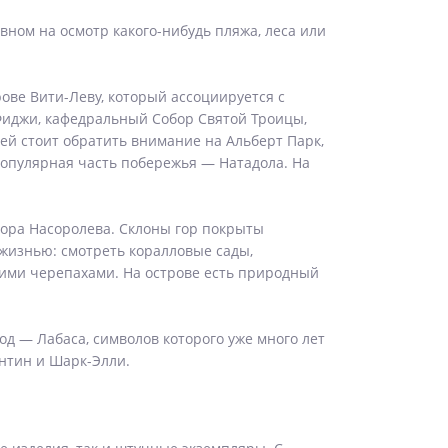
ном на осмотр какого-нибудь пляжа, леса или
рове Вити-Леву, который ассоциируется с
иджи, кафедральный Собор Святой Троицы,
й стоит обратить внимание на Альберт Парк,
популярная часть побережья — Натадола. На
гора Насоролева. Склоны гор покрыты
жизнью: смотреть коралловые сады,
кими черепахами. На острове есть природный
д — Лабаса, символов которого уже много лет
нтин и Шарк-Элли.