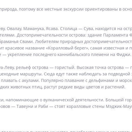
рирода, поэтому все местные экскурсии ориентированы в основ
у, Овалау, Маманука, Ясава. Столица — Сува, находится на ост
елями. Достопримечательности острова: здание Парламента Ф
раманья Свами. Любителям природных достопримечательносте
сит красивое название «Коралловый берег», самая известная и 
е — укрепление последнего каннибальского племени на Фиджи.
а-Леву, рельеф острова — гористый. Высокая точка острова — 
еходные маршруты. Сюда едут также наблюдать за подводной 
 плавать с акулами. Популярно плавание с дельфинами и морс
дких животных птиц, растут редкие виды цветов и растений.
ки, напоминающие о вулканической деятельности. Большой горо
тровов — Тавеуни и Раби — стоят коралловые стены Мэджик-Мау