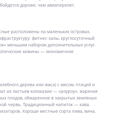
бойдется дороже, чем авиаперелет.
исные расположены на маленьких островах,
фраструктуру: фитнес-залы, круглосуточный
рок» меньшим набором дополнительных услуг.
тропические хижины — экономичное
хлебного дерева или ямса) с мясом, птицей и
ат из листьев колоказии — «роуроу»; жареная
чных плодов, обжаренное в закрытых земляных
ской червь. Традиционный напиток — кава,
изаторов. Хороши местные сорта пива, вина,