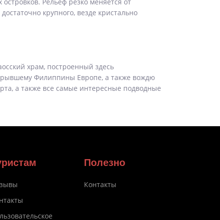
 островков. Рельеф резко меняется от
 достаточно крупного, везде кристально
аосский храм, построенный здесь
ткрывшему Филиппины Европе, а также вождю
рта, а также все самые интересные подводные
уристам
Полезно
зывы
Контакты
нтакты
льзовательское