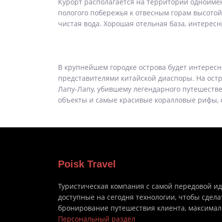
Курорт располагается на территории одноименн
пологого побережья к отвесным горам высотой 
чистая вода. Хорошая отельная база, интерес
В крупнейшем городке острова будет интересн
представителями китайской диаспоры. На ост
Лапу-Лапу, убившему легендарного путешестве
объекты и самые красивые коралловые рифы, 
Poisk Travel
Туристическая компания с самой передовой и
доступные на сегодня технологии, чтобы сдела
бронирование путешествия клиента, максима
Персональный раздел