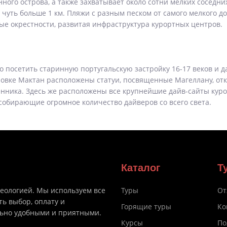
ого острова, а также захватывает около сотни мелких соседних
чуть больше 1 км. Пляжи с разным песком от самого мелкого до
ные окрестности, развитая инфраструктура курортных центров.
о посетить старинную португальскую застройку 16-17 веков и д
ровке Мактан расположены статуи, посвященные Магеллану, о
нника. Здесь же расположены все крупнейшие дайв-сайты куро
собирающие огромное количество дайверов со всего света.
Каталог
Т
деологией. Мы используем все
Туры
От
ть выбор, оплату и
Горящие туры
Ко
льно удобными и приятными.
Курсы
По