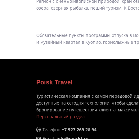
Регион с очень живописной природой, край оз
озера, озерная рыбалка, пеший туризм. К Вост
Обязательные пункты программы отпуска в Во
и музейный квартал в Куопио, горнолыжные тра
Poisk Travel
Туристическая компания с самой передовой и
доступные на сегодня технологии, чтобы сдела
бронирование путешествия клиента, максима
Персональный раздел
Телефон
+7 927 269 26 94
Email:
info@poiskt.ru