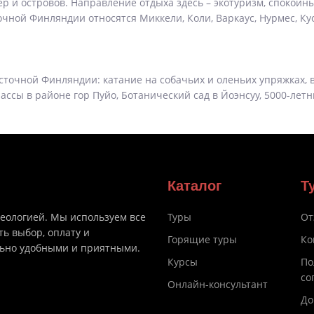
ер и островов. Направление отдыха здесь – экотуризм, спокойн
очной Финляндии относятся Миккели, Коли, Варкаус, Нурмес, Куо
сточной Финляндии: катание на собачьих и оленьих упряжках,
ссы в районе гор Пуйо, Ботанический сад в Йоэнсуу, 5000-лет
Каталог
Т
деологией. Мы используем все
Туры
От
ть выбор, оплату и
Горящие туры
Ко
льно удобными и приятными.
Курсы
По
со
Онлайн-консультант
До