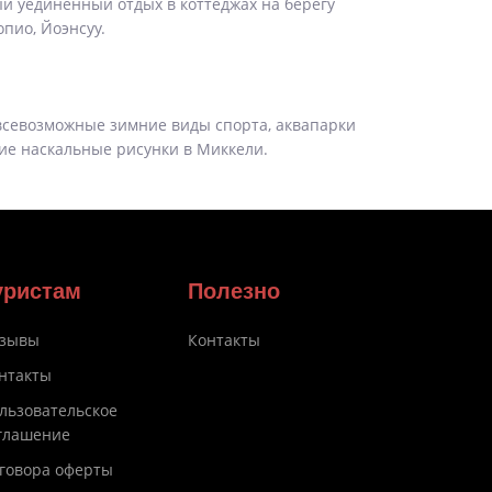
ый уединенный отдых в коттеджах на берегу
пио, Йоэнсуу.
 всевозможные зимние виды спорта, аквапарки
ние наскальные рисунки в Миккели.
уристам
Полезно
зывы
Контакты
нтакты
льзовательское
глашение
говора оферты