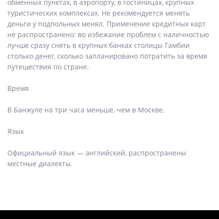
обменных пунктах, в аэропорту, в гостиницах, крупных
туристических комплексах. Не рекомендуется менять
деньги у подпольных менял. Применение кредитных карт
не распространено: во избежание проблем с наличностью
лучше сразу снять в крупных банках столицы Гамбии
столько денег, сколько запланировано потратить за время
путешествия по стране.
Время
В Банжуле на три часа меньше, чем в Москве.
Язык
Официальный язык — английский, распространены
местные диалекты.