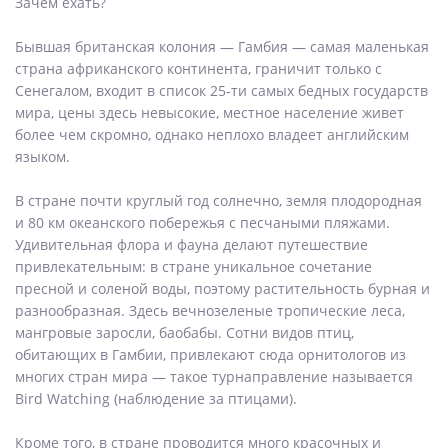
Зачем ехать?
Бывшая британская колония — Гамбия — самая маленькая
страна африканского континента, граничит только с
Сенегалом, входит в список 25-ти самых бедных государств
мира, цены здесь невысокие, местное население живет
более чем скромно, однако неплохо владеет английским
языком.
В стране почти круглый год солнечно, земля плодородная
и 80 км океанского побережья с песчаными пляжами.
Удивительная флора и фауна делают путешествие
привлекательным: в стране уникальное сочетание
пресной и соленой воды, поэтому растительность бурная и
разнообразная. Здесь вечнозеленые тропические леса,
мангровые заросли, баобабы. Сотни видов птиц,
обитающих в Гамбии, привлекают сюда орнитологов из
многих стран мира — такое турнаправление называется
Bird Watching (наблюдение за птицами).
Кроме того, в стране проводится много красочных и