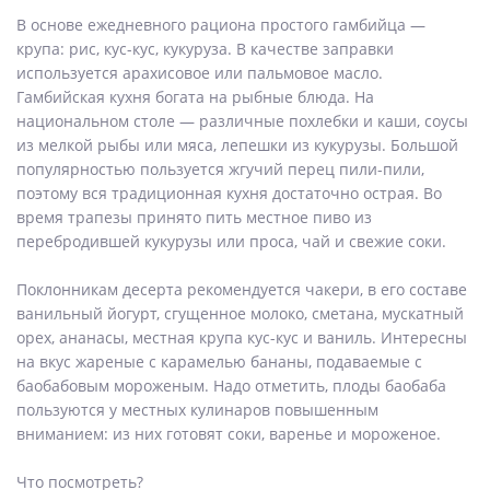
В основе ежедневного рациона простого гамбийца —
крупа: рис, кус-кус, кукуруза. В качестве заправки
используется арахисовое или пальмовое масло.
Гамбийская кухня богата на рыбные блюда. На
национальном столе — различные похлебки и каши, соусы
из мелкой рыбы или мяса, лепешки из кукурузы. Большой
популярностью пользуется жгучий перец пили-пили,
поэтому вся традиционная кухня достаточно острая. Во
время трапезы принято пить местное пиво из
перебродившей кукурузы или проса, чай и свежие соки.
Поклонникам десерта рекомендуется чакери, в его составе
ванильный йогурт, сгущенное молоко, сметана, мускатный
орех, ананасы, местная крупа кус-кус и ваниль. Интересны
на вкус жареные с карамелью бананы, подаваемые с
баобабовым мороженым. Надо отметить, плоды баобаба
пользуются у местных кулинаров повышенным
вниманием: из них готовят соки, варенье и мороженое.
Что посмотреть?