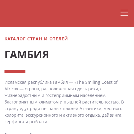
КАТАЛОГ СТРАН И ОТЕЛЕЙ
ГАМБИЯ
Исламская республика Гамбия — «The Smiling Coast of
Africa» — страна, расположенная вдоль реки, с
жизнерадостным и гостеприимным населением,
благоприятным климатом и пышной растительностью. В
страну едут ради песчаных пляжей Атлантики, местного
колорита, экскурсионного и активного отдыха, дайвинга,
серфинга и рыбалки.