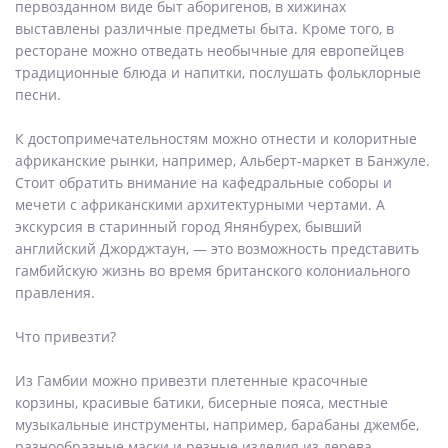
первозданном виде быт аборигенов, в хижинах
выставлены различные предметы быта. Кроме того, в
ресторане можно отведать необычные для европейцев
традиционные блюда и напитки, послушать фольклорные
песни.
К достопримечательностям можно отнести и колоритные
африканские рынки, например, Альберт-маркет в Банжуле.
Стоит обратить внимание на кафедральные соборы и
мечети с африканскими архитектурными чертами. А
экскурсия в старинный город Янянбурех, бывший
английский Джорджтаун, — это возможность представить
гамбийскую жизнь во время британского колониального
правления.
Что привезти?
Из Гамбии можно привезти плетенные красочные
корзины, красивые батики, бисерные пояса, местные
музыкальные инструменты, например, барабаны джембе,
разнообразные маски и резные изделия из дерева.