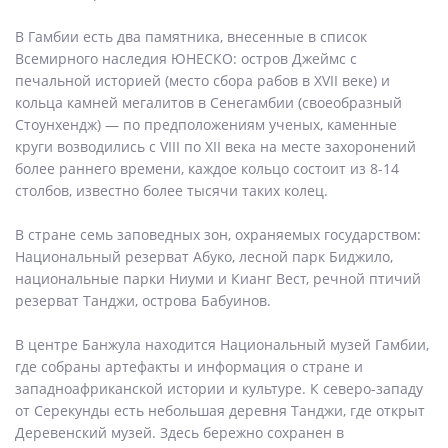
В Гамбии есть два памятника, внесенные в список
Всемирного наследия ЮНЕСКО: остров Джеймс с
печальной историей (место сбора рабов в XVII веке) и
кольца камней мегалитов в Сенегамбии (своеобразный
Стоунхендж) — по предположениям ученых, каменные
круги возводились с VIII по XII века на месте захоронений
более раннего времени, каждое кольцо состоит из 8-14
столбов, известно более тысячи таких колец.
В стране семь заповедных зон, охраняемых государством:
Национальный резерват Абуко, лесной парк Биджило,
национальные парки Ниуми и Кианг Вест, речной птичий
резерват Танджи, острова Бабуинов.
В центре Банжула находится Национальный музей Гамбии,
где собраны артефакты и информация о стране и
западноафриканской истории и культуре. К северо-западу
от Серекунды есть небольшая деревня Танджи, где открыт
Деревенский музей. Здесь бережно сохранен в