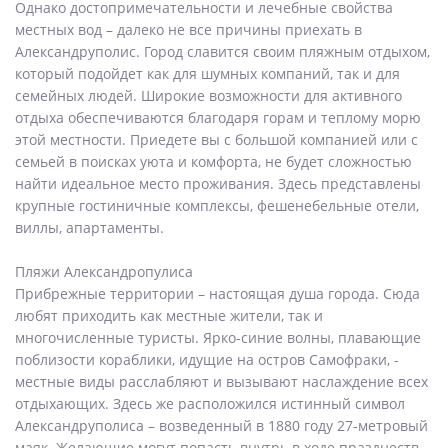
Однако достопримечательности и лечебные свойства
местных вод – далеко не все причины приехать в
Александруполис. Город славится своим пляжным отдыхом,
который подойдет как для шумных компаний, так и для
семейных людей. Широкие возможности для активного
отдыха обеспечиваются благодаря горам и теплому морю
этой местности. Приедете вы с большой компанией или с
семьей в поисках уюта и комфорта, не будет сложностью
найти идеальное место проживания. Здесь представлены
крупные гостиничные комплексы, фешенебельные отели,
виллы, апартаменты.
Пляжи Александропулиса
Прибрежные территории – настоящая душа города. Сюда
любят приходить как местные жители, так и
многочисленные туристы. Ярко-синие волны, плавающие
поблизости кораблики, идущие на остров Самофраки, -
местные виды расслабляют и вызывают наслаждение всех
отдыхающих. Здесь же расположился истинный символ
Александруполиса – возведенный в 1880 году 27-метровый
маяк. Желающие могут попасть внутрь в ходе празднеств,