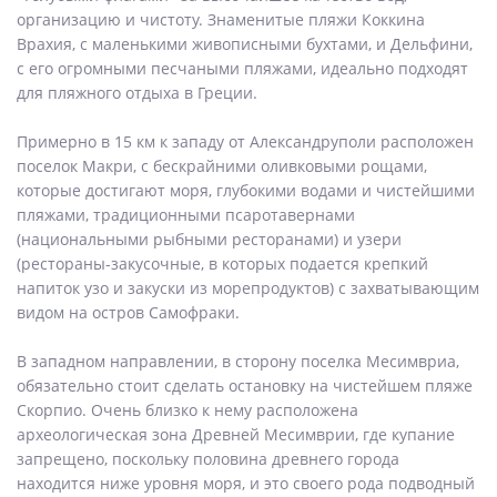
организацию и чистоту. Знаменитые пляжи Коккина
Врахия, с маленькими живописными бухтами, и Дельфини,
с его огромными песчаными пляжами, идеально подходят
для пляжного отдыха в Греции.
Примерно в 15 км к западу от Александруполи расположен
поселок Макри, с бескрайними оливковыми рощами,
которые достигают моря, глубокими водами и чистейшими
пляжами, традиционными псаротавернами
(национальными рыбными ресторанами) и узери
(рестораны-закусочные, в которых подается крепкий
напиток узо и закуски из морепродуктов) с захватывающим
видом на остров Самофраки.
В западном направлении, в сторону поселка Месимвриа,
обязательно стоит сделать остановку на чистейшем пляже
Скорпио. Очень близко к нему расположена
археологическая зона Древней Месимврии, где купание
запрещено, поскольку половина древнего города
находится ниже уровня моря, и это своего рода подводный