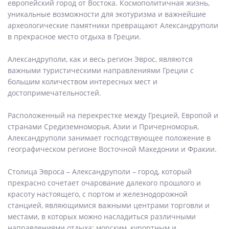
европейский город от Востока. Космополитичная жизнь,
уникальные возможности для экотуризма и важнейшие
археологические памятники превращают Александруполи
в прекрасное место отдыха в Греции.
Александруполи, как и весь регион Эврос, являются
важными туристическими направлениями Греции с
большим количеством интересных мест и
достопримечательностей.
Расположенный на перекрестке между Грецией, Европой и
странами Средиземноморья, Азии и Причерноморья,
Александруполи занимает господствующее положение в
географическом регионе Восточной Македонии и Фракии.
Столица Эвроса – Александруполи – город, который
прекрасно сочетает очарование далекого прошлого и
красоту настоящего, с портом и железнодорожной
станцией, являющимися важными центрами торговли и
местами, в которых можно насладиться различными
направлениями отдыха: морским, курортным и