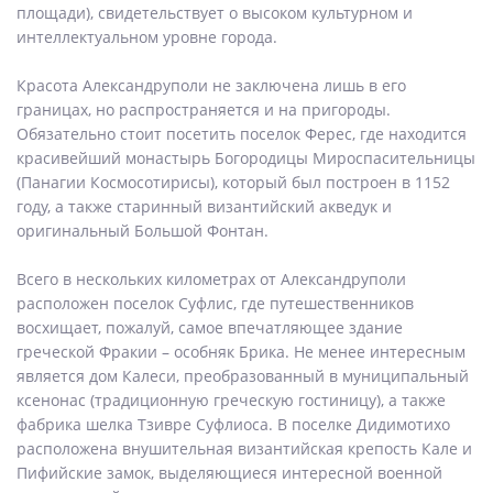
площади), свидетельствует о высоком культурном и
интеллектуальном уровне города.
Красота Александруполи не заключена лишь в его
границах, но распространяется и на пригороды.
Обязательно стоит посетить поселок Ферес, где находится
красивейший монастырь Богородицы Мироспасительницы
(Панагии Космосотирисы), который был построен в 1152
году, а также старинный византийский акведук и
оригинальный Большой Фонтан.
Всего в нескольких километрах от Александруполи
расположен поселок Суфлис, где путешественников
восхищает, пожалуй, самое впечатляющее здание
греческой Фракии – особняк Брика. Не менее интересным
является дом Калеси, преобразованный в муниципальный
ксенонас (традиционную греческую гостиницу), а также
фабрика шелка Тзивре Суфлиоса. В поселке Дидимотихо
расположена внушительная византийская крепость Кале и
Пифийские замок, выделяющиеся интересной военной