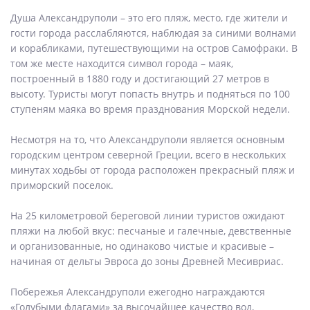
Душа Александруполи – это его пляж, место, где жители и
гости города расслабляются, наблюдая за синими волнами
и корабликами, путешествующими на остров Самофраки. В
том же месте находится символ города – маяк,
построенный в 1880 году и достигающий 27 метров в
высоту. Туристы могут попасть внутрь и подняться по 100
ступеням маяка во время празднования Морской недели.
Несмотря на то, что Александруполи является основным
городским центром северной Греции, всего в нескольких
минутах ходьбы от города расположен прекрасный пляж и
приморский поселок.
На 25 километровой береговой линии туристов ожидают
пляжи на любой вкус: песчаные и галечные, девственные
и организованные, но одинаково чистые и красивые –
начиная от дельты Эвроса до зоны Древней Месивриас.
Побережья Александруполи ежегодно награждаются
«Голубыми флагами» за высочайшее качество вод,