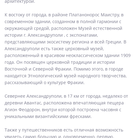
архитектурой.
К востоку от города, в районе Платанонорос Маистру, в
современном здании, созданном в полной гармонии с
окружающей средой, расположен Музей естественной
истории г. Александруполи , с экспонатами,
представляющими экосистему региона и всей Греции. В
Александруполи есть также церковный музей,
расположенный в красивом неоклассическом здании 1909
года. Он посвящен церковной традиции и истории
Восточной и Северной Фракии. Помимо этого, в городе
находится Этнологический музей народного творчества,
рассказывающий о культуре Фракии.
Севернее Александруполи, в 17 км от города, недалеко от
деревни Авантас, расположена впечатляющая пещера
Агион Феодорон, внутри которой построена часовня с
уникальными византийскими фресками.
Также у путешественников есть отличная возможность
увидеть самую большую и, одновременно, первую,