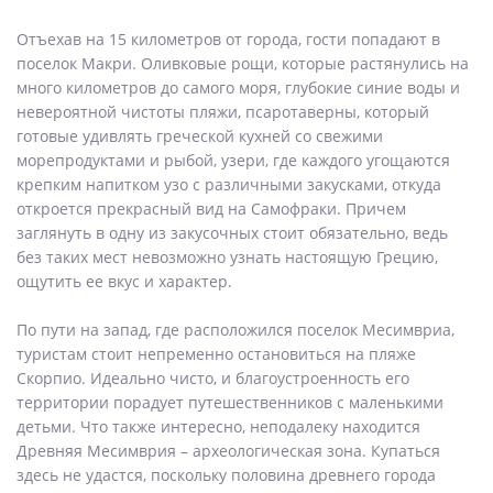
Отъехав на 15 километров от города, гости попадают в
поселок Макри. Оливковые рощи, которые растянулись на
много километров до самого моря, глубокие синие воды и
невероятной чистоты пляжи, псаротаверны, который
готовые удивлять греческой кухней со свежими
морепродуктами и рыбой, узери, где каждого угощаются
крепким напитком узо с различными закусками, откуда
откроется прекрасный вид на Самофраки. Причем
заглянуть в одну из закусочных стоит обязательно, ведь
без таких мест невозможно узнать настоящую Грецию,
ощутить ее вкус и характер.
По пути на запад, где расположился поселок Месимвриа,
туристам стоит непременно остановиться на пляже
Скорпио. Идеально чисто, и благоустроенность его
территории порадует путешественников с маленькими
детьми. Что также интересно, неподалеку находится
Древняя Месимврия – археологическая зона. Купаться
здесь не удастся, поскольку половина древнего города