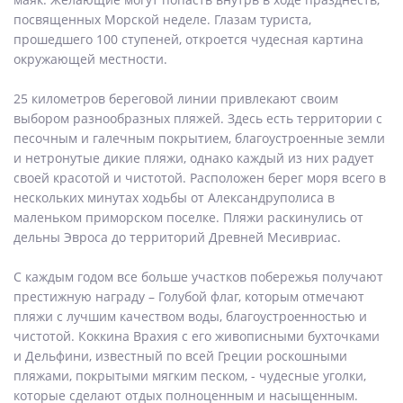
посвященных Морской неделе. Глазам туриста,
прошедшего 100 ступеней, откроется чудесная картина
окружающей местности.
25 километров береговой линии привлекают своим
выбором разнообразных пляжей. Здесь есть территории с
песочным и галечным покрытием, благоустроенные земли
и нетронутые дикие пляжи, однако каждый из них радует
своей красотой и чистотой. Расположен берег моря всего в
нескольких минутах ходьбы от Александруполиса в
маленьком приморском поселке. Пляжи раскинулись от
дельны Эвроса до территорий Древней Месивриас.
С каждым годом все больше участков побережья получают
престижную награду – Голубой флаг, которым отмечают
пляжи с лучшим качеством воды, благоустроенностью и
чистотой. Коккина Врахия с его живописными бухточками
и Дельфини, известный по всей Греции роскошными
пляжами, покрытыми мягким песком, - чудесные уголки,
которые сделают отдых полноценным и насыщенным.