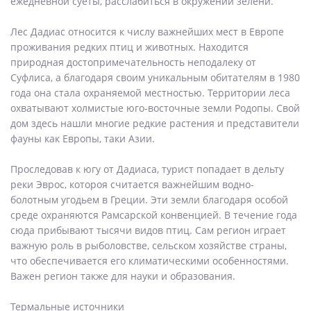
ежедневной суеты, расслабиться в окружении зелени.
Лес Дадиас относится к числу важнейших мест в Европе
проживания редких птиц и животных. Находится
природная достопримечательность неподалеку от
Суфлиса, а благодаря своим уникальным обитателям в 1980
года она стала охраняемой местностью. Территории леса
охватывают холмистые юго-восточные земли Родопы. Свой
дом здесь нашли многие редкие растения и представители
фауны как Европы, таки Азии.
Проследовав к югу от Дадиаса, турист попадает в дельту
реки Эврос, котороя считается важнейшим водно-
болотным угодьем в Греции. Эти земли благодаря особой
среде охраняются Рамсарской конвенцией. В течение года
сюда прибывают тысячи видов птиц. Сам регион играет
важную роль в рыболовстве, сельском хозяйстве страны,
что обеспечивается его климатическими особенностями.
Важен регион также для науки и образования.
Термальные источники