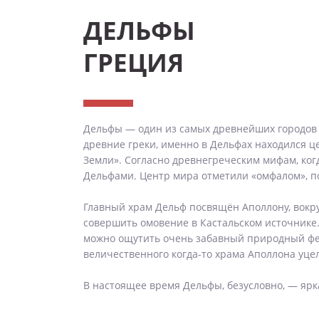
ДЕЛЬФЫ
ГРЕЦИЯ
Дельфы — один из самых древнейших городов Г
древние греки, именно в Дельфах находился це
Земли». Согласно древнегреческим мифам, ког
Дельфами. Центр мира отметили «омфалом», по
Главный храм Дельф посвящён Аполлону, вокруг
совершить омовение в Кастальском источнике
можно ощутить очень забавный природный фено
величественного когда-то храма Аполлона уцел
В настоящее время Дельфы, безусловно, — ярк