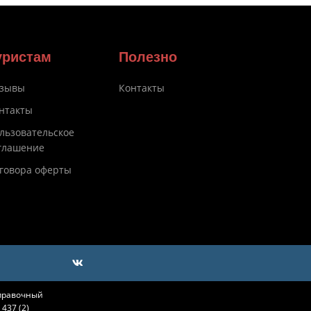
уристам
Полезно
зывы
Контакты
нтакты
льзовательское
глашение
говора оферты
справочный
437 (2)