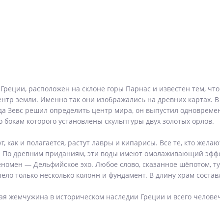
реции, расположен на склоне горы Парнас и известен тем, что 
нтр земли. Именно так они изображались на древних картах. В 
да Зевс решил определить центр мира, он выпустил одновремен
 бокам которого установлены скульптуры двух золотых орлов.
, как и полагается, растут лавры и кипарисы. Все те, кто жела
. По древним приданиям, эти воды имеют омолаживающий эффек
мен — Дельфийское эхо. Любое слово, сказанное шёпотом, тут
ело только несколько колонн и фундамент. В длину храм состав
ая жемчужина в историческом наследии Греции и всего челове