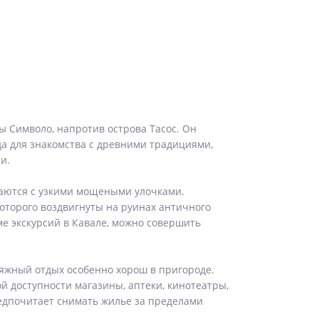
ы Символо, напротив острова Тасос. Он
да для знакомства с древними традициями,
и.
таются с узкими мощеными улочками.
оторого воздвигнуты на руинах античного
ме экскурсий в Кавале, можно совершить
ляжный отдых особенно хорош в пригороде.
й доступности магазины, аптеки, кинотеатры,
едпочитает снимать жилье за пределами