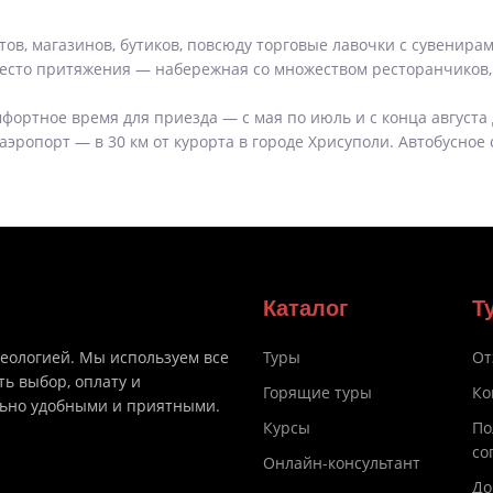
тов, магазинов, бутиков, повсюду торговые лавочки с сувенира
Место притяжения — набережная со множеством ресторанчиков,
омфортное время для приезда — с мая по июль и с конца августа
ропорт — в 30 км от курорта в городе Хрисуполи. Автобусное 
Каталог
Т
деологией. Мы используем все
Туры
От
ть выбор, оплату и
Горящие туры
Ко
льно удобными и приятными.
Курсы
По
со
Онлайн-консультант
До