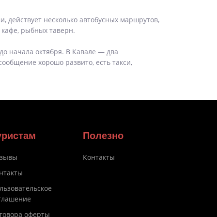
ми, действует несколько автобусных маршрутов,
 кафе, рыбных таверн.
 до начала октября. В Кавале — два
сообщение хорошо развито, есть такси,
уристам
Полезно
зывы
Контакты
нтакты
льзовательское
глашение
говора оферты