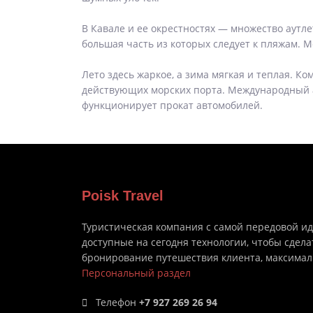
В Кавале и ее окрестностях — множество аутле
большая часть из которых следует к пляжам. 
Лето здесь жаркое, а зима мягкая и теплая. К
действующих морских порта. Международный аэ
функционирует прокат автомобилей.
Poisk Travel
Туристическая компания с самой передовой и
доступные на сегодня технологии, чтобы сдела
бронирование путешествия клиента, максима
Персональный раздел
Телефон
+7 927 269 26 94