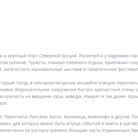
 и крупный порт Северной Греции. Раскинулся у подножия гор
сом склонов. Туристы, помимо пляжного отдыха, приезжают сю
, запечатлеть карнавальные шествия и тематические фестивал
Старый город, в нем архитектурные ансамбли изящно перепле
ковое оборонительное сооружение Кастро, крепостные стены к
я крепость на вершине горы, акведук, Имарет и так далее. Кро
оря.
й: Перигияли, Рапсани, Батис, Каламица, Аммолофи и другие. П
ики», для которых важно быть в гуще событий и иметь в шагово
е включено» не распространено, большая часть отдыхающих пр