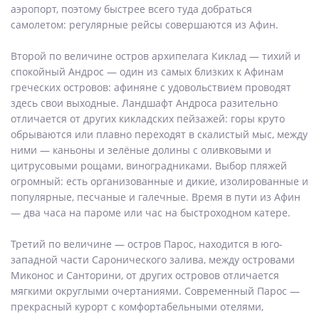
аэропорт, поэтому быстрее всего туда добраться
самолетом: регулярные рейсы совершаются из Афин.
Второй по величине остров архипелага Киклад — тихий и
спокойный Андрос — один из самых близких к Афинам
греческих островов: афиняне с удовольствием проводят
здесь свои выходные. Ландшафт Андроса разительно
отличается от других кикладских пейзажей: горы круто
обрываются или плавно переходят в скалистый мыс, между
ними — каньоны и зелёные долины с оливковыми и
цитрусовыми рощами, виноградниками. Выбор пляжей
огромный: есть организованные и дикие, изолированные и
популярные, песчаные и галечные. Время в пути из Афин
— два часа на пароме или час на быстроходном катере.
Третий по величине — остров Парос, находится в юго-
западной части Саронического залива, между островами
Миконос и Санторини, от других островов отличается
мягкими округлыми очертаниями. Современный Парос —
прекрасный курорт с комфортабельными отелями,