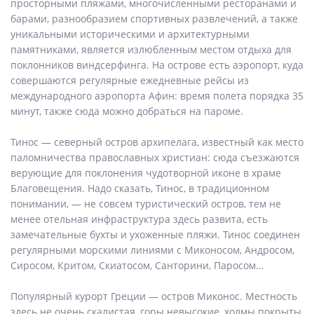
просторными пляжами, многочисленными ресторанами и
барами, разнообразием спортивных развлечений, а также
уникальными историческими и архитектурными
памятниками, является излюбленным местом отдыха для
поклонников виндсерфинга. На острове есть аэропорт, куда
совершаются регулярные ежедневные рейсы из
международного аэропорта Афин: время полета порядка 35
минут, также сюда можно добраться на пароме.
Тинос — северный остров архипелага, известный как место
паломничества православных христиан: сюда съезжаются
верующие для поклонения чудотворной иконе в храме
Благовещения. Надо сказать, Тинос, в традиционном
понимании, — не совсем туристический остров, тем не
менее отельная инфраструктура здесь развита, есть
замечательные бухты и ухоженные пляжи. Тинос соединен
регулярными морскими линиями с Миконосом, Андросом,
Сиросом, Критом, Скиатосом, Санторини, Паросом…
Популярный курорт Греции — остров Миконос. Местность
здесь не очень скалистая, горы невысокие, холмы покрыты