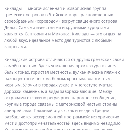
Киклады — многочисленная и живописная группа
греческих островов в Эгейском море, расположенных
своеобразным «хороводом» вокруг священного острова
Делос. Самыми известными и крупными курортами
являются Санторини и Миконос. Киклады — это отдых на
любой вкус, идеальное место для туристов с любыми
запросами.
Кикладские острова отличаются от других греческих своей
самобытностью. Здесь уникальная архитектура в сине-
белых тонах, гористая местность, вулканические пляжи с
разноцветным песком: белым, красным, золотистым,
черным. Улочки в городах узкие и многоступенчатые,
дорожки каменные, а виды завораживающие. Между
островами отлажено регулярное паромное сообщение,
крупные города связаны с материковой частью страны
авиарейсами. Пляжный отдых, как и везде в Греции,
разбавляется экскурсионной программой: исторических
мест и достопримечательностей здесь видимо-невидимо.
Ко всему прочему добавляются неплохие условия для