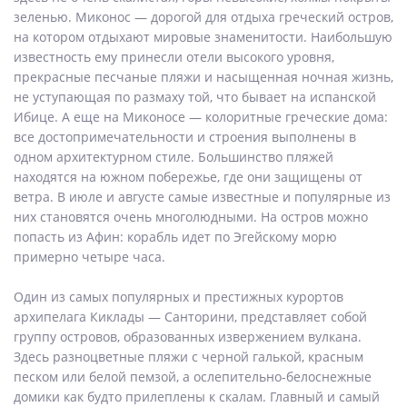
зеленью. Миконос — дорогой для отдыха греческий остров,
на котором отдыхают мировые знаменитости. Наибольшую
известность ему принесли отели высокого уровня,
прекрасные песчаные пляжи и насыщенная ночная жизнь,
не уступающая по размаху той, что бывает на испанской
Ибице. А еще на Миконосе — колоритные греческие дома:
все достопримечательности и строения выполнены в
одном архитектурном стиле. Большинство пляжей
находятся на южном побережье, где они защищены от
ветра. В июле и августе самые известные и популярные из
них становятся очень многолюдными. На остров можно
попасть из Афин: корабль идет по Эгейскому морю
примерно четыре часа.
Один из самых популярных и престижных курортов
архипелага Киклады — Санторини, представляет собой
группу островов, образованных извержением вулкана.
Здесь разноцветные пляжи с черной галькой, красным
песком или белой пемзой, а ослепительно-белоснежные
домики как будто прилеплены к скалам. Главный и самый