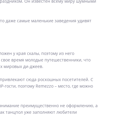
праздником. Он известен всему миру шумными
 что даже самые маленькие заведения удивят
ложен у края скалы, поэтому из него
 свое время молодые путешественники, что
их мировых ди-джеев.
 привлекают сюда роскошных посетителей. С
P-гости, поэтому Remezzo – место, где можно
т внимание преимущественно не оформлению, а
как танцпол уже заполняют любители