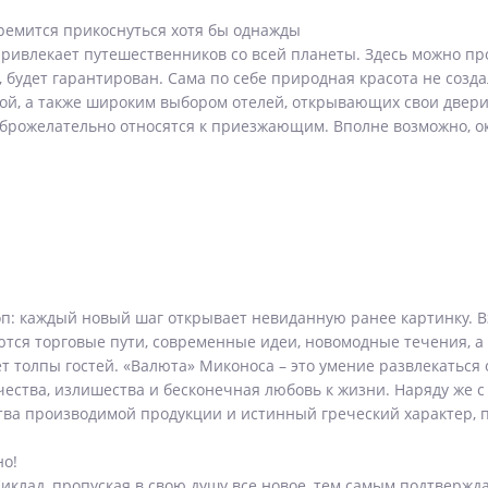
тремится прикоснуться хотя бы однажды
привлекает путешественников со всей планеты. Здесь можно пр
удет гарантирован. Сама по себе природная красота не создал
ой, а также широким выбором отелей, открывающих свои двери 
оброжелательно относятся к приезжающим. Вполне возможно, о
оп: каждый новый шаг открывает невиданную ранее картинку. В
аются торговые пути, современные идеи, новомодные течения,
 толпы гостей. «Валюта» Миконоса – это умение развлекаться 
ества, излишества и бесконечная любовь к жизни. Наряду же с
ства производимой продукции и истинный греческий характер, 
но!
иклад, пропуская в свою душу все новое, тем самым подтвержд