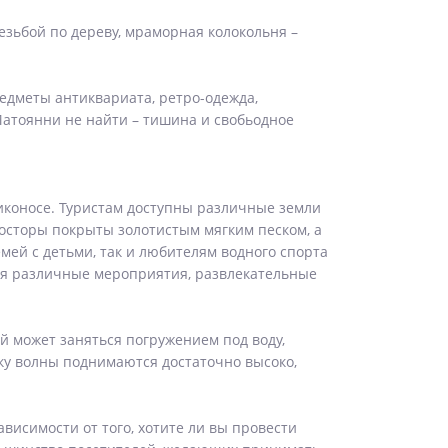
зьбой по дереву, мраморная колокольня –
едметы антиквариата, ретро-одежда,
Матоянни не найти – тишина и свобьодное
иконосе. Туристам доступны различные земли
осторы покрыты золотистым мягким песком, а
мей с детьми, так и любителям водного спорта
ятся различные мероприятия, развлекательные
й может заняться погружением под воду,
ьку волны поднимаются достаточно высоко,
ависимости от того, хотите ли вы провести