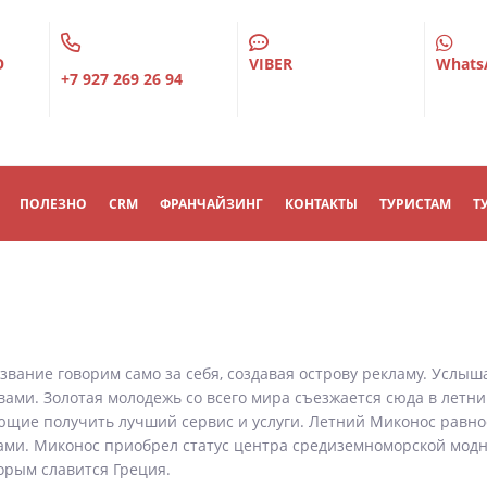
О
VIBER
Whats
+7 927 269 26 94
ПОЛЕЗНО
CRM
ФРАНЧАЙЗИНГ
КОНТАКТЫ
ТУРИСТАМ
Т
звание говорим само за себя, создавая острову рекламу. Услыш
вами. Золотая молодежь со всего мира съезжается сюда в летн
щие получить лучший сервис и услуги. Летний Миконос равно
елами. Миконос приобрел статус центра средиземноморской мод
орым славится Греция.