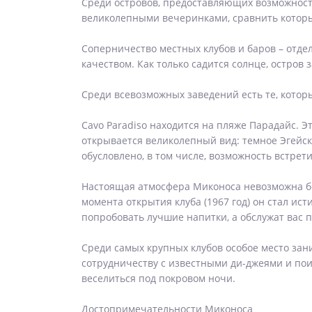
Среди островов, предоставляющих возможност
великолепными вечеринками, сравнить которы
Соперничество местных клубов и баров – отдел
качеством. Как только садится солнце, остров
Среди всевозможных заведений есть те, кото
Cavo Paradiso находится на пляже Парадайс. Эт
открывается великолепный вид: темное Эгейск
обусловлено, в том числе, возможность встрет
Настоящая атмосфера Миконоса невозможна бе
момента открытия клуба (1967 год) он стал ис
попробовать лучшие напитки, а обслужат вас 
Среди самых крупных клубов особое место за
сотрудничеству с известными ди-джеями и пои
веселиться под покровом ночи.
Достопримечательности Миконоса