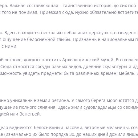
тера. Важная составляющая – таинственная история, до сих по
ам того не понимая. Приезжая сюда, нужно обязательно встрет
о. Здесь находится несколько небольших церквушек, возведенн
тся ощущение белоснежной глыбы. Признанные национальным п
 с ними.
б острове, должны посетить Археологический музей. Его колле
Сюда относятся сосуды разных видов, древние скульптуры и ид
можность увидеть предметы быта различных времен: мебель, 
инно уникальные земли региона. У самого берега моря ютятся
я ощущение полного слияния. Здесь жили судовладельцы со своим
цией или Венетьей.
 дело виднеются белоснежный часовни, ветряные мельницы, с
 (изначально их было порядка 30, до наших дней дожили лишь