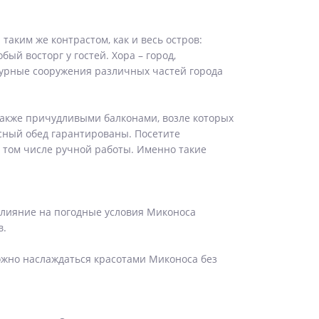
аким же контрастом, как и весь остров:
й восторг у гостей. Хора – город,
турные сооружения различных частей города
также причудливыми балконами, возле которых
усный обед гарантированы. Посетите
 том числе ручной работы. Именно такие
влияние на погодные условия Миконоса
в.
можно наслаждаться красотами Миконоса без