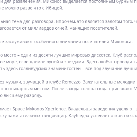
и для развлечения, Миконос выделается постоянным бурным 
е можно разве что с Ибицей.
ьная тема для разговора. Впрочем, это является залогом того,
 загорается от миллиардов огней, манящих посетителей.
рые заслуживают особенного внимания посетителей Миконоса.
о место – одни из десяти лучших мировых дискотек. Клуб распо
ое море, освещаемое луной и звездами. Здесь любят проводить
ить здесь голливудских знаменитостей – все под звучание лучш
з музыки, звучащей в клубе Remezzo. Зажигательные мелодии
тинно шикарным местом. После захода солнца сюда приезжают VI
по высшему разряду.
нимает Space Mykonos Xperience. Владельцы заведения уделяю
ску зажигательных танцовщиц. Клуб едва успевает открыться, 