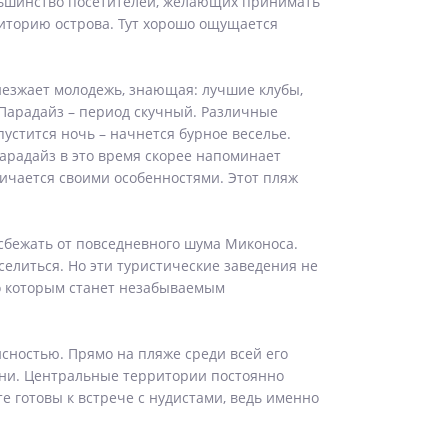
ольшинство посетителей, желающих принимать
риторию острова. Тут хорошо ощущается
иезжает молодежь, знающая: лучшие клубы,
 Парадайз – период скучный. Различные
устится ночь – начнется бурное веселье.
арадайз в это время скорее напоминает
тличается своими особенностями. Этот пляж
 сбежать от повседневного шума Миконоса.
селиться. Но эти туристические заведения не
о которым станет незабываемым
сностью. Прямо на пляже среди всей его
хни. Центральные территории постоянно
е готовы к встрече с нудистами, ведь именно