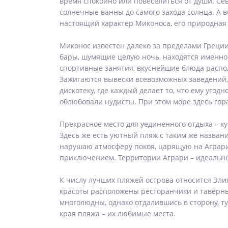
время спокойно или повеселиться от души. Се
солнечные ванны до самого захода солнца. А 
настоящий характер Миконоса, его природная 
Миконос известен далеко за пределами Греции
бары, шумящие целую ночь, находятся именно 
спортивные занятия, вкуснейшие блюда распол
Зажигаются вывески всевозможных заведений, 
дискотеку, где каждый делает то, что ему уго
облюбовали нудисты. При этом море здесь гора
Прекрасное место для уединенного отдыха – к
Здесь же есть уютный пляж с таким же названи
нарушаю атмосферу покоя, царящую на Аграри
приключением. Территории Аграри – идеальны 
К числу лучших пляжей острова относится Эли
красоты расположены ресторанчики и таверны
многолюдны, однако отдалившись в сторону, ту
края пляжа – их любимые места.