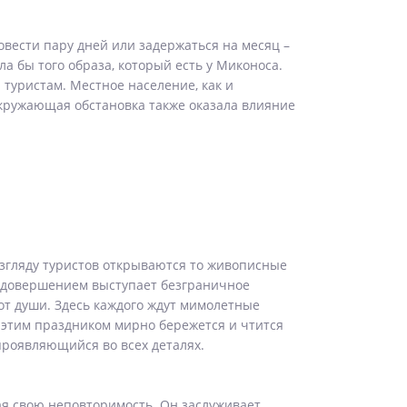
овести пару дней или задержаться на месяц –
а бы того образа, который есть у Миконоса.
туристам. Местное население, как и
кружающая обстановка также оказала влияние
згляду туристов открываются то живописные
 а довершением выступает безграничное
от души. Здесь каждого ждут мимолетные
 этим праздником мирно бережется и чтится
проявляющийся во всех деталях.
ая свою неповторимость. Он заслуживает