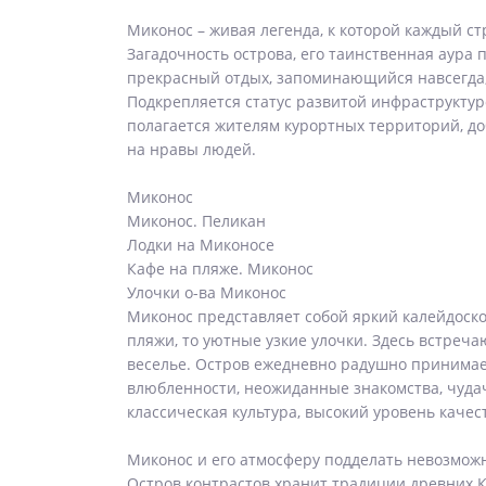
Миконос – живая легенда, к которой каждый с
Загадочность острова, его таинственная аура 
прекрасный отдых, запоминающийся навсегда, б
Подкрепляется статус развитой инфраструктур
полагается жителям курортных территорий, д
на нравы людей.
Миконос
Миконос. Пеликан
Лодки на Миконосе
Кафе на пляже. Миконос
Улочки о-ва Миконос
Миконос представляет собой яркий калейдоск
пляжи, то уютные узкие улочки. Здесь встреч
веселье. Остров ежедневно радушно принимает
влюбленности, неожиданные знакомства, чудач
классическая культура, высокий уровень каче
Миконос и его атмосферу подделать невозмож
Остров контрастов хранит традиции древних К