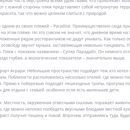
верная часть обустроена всеми удобствами, что привлекает б
вот с южной стороны пляж представляет собой нетронутую тер
красота, так что можно целиком слиться с природой.
 одним из своих пляжей – Paradise. Преимущественно сюда пр
на этом пляже. Но это совсем не значит, что дневное время на
оженных рядом ресторанчиков не дадут унывать. Как только оп
отовсюду звучит музыка, заставляющая невольно танцевать. П
дно. Пляж с похожим названием – Супер Парадайз. Он немного о
здо глубже, а экологические показатели – значительно выше.
урорт Аграри. Небольшое пространство подойдет тем, кто хотел
ем. Поблизости расположились несколько отелей, где можно по
. Прямо к побережью подходят пешеходные тропы, прогулка п
для отдыха с семьей, особенно если есть маленькие дети.
я. Местность, окруженная отвесными скалами, поражает живопи
, где можно неплохо пообедать вкусными блюдами местной ку
рист получит тишину и покой. Впрочем, отправляясь туда, будьт