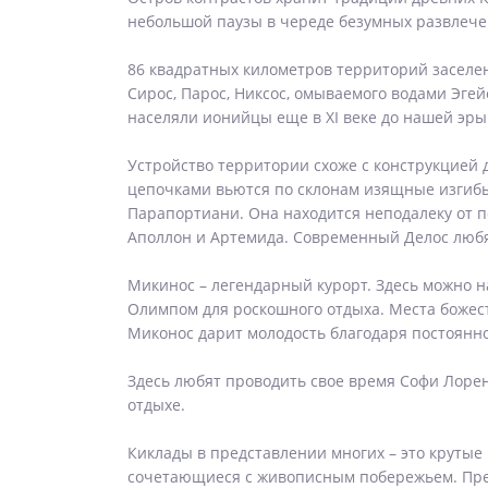
небольшой паузы в череде безумных развлечен
86 квадратных километров территорий заселены
Сирос, Парос, Никсос, омываемого водами Эгей
населяли ионийцы еще в XI веке до нашей эры
Устройство территории схоже с конструкцией 
цепочками вьются по склонам изящные изгибы
Парапортиани. Она находится неподалеку от по
Аполлон и Артемида. Современный Делос любят
Микинос – легендарный курорт. Здесь можно н
Олимпом для роскошного отдыха. Места божест
Миконос дарит молодость благодаря постоянно
Здесь любят проводить свое время Софи Лорен
отдыхе.
Киклады в представлении многих – это крутые
сочетающиеся с живописным побережьем. Прекр