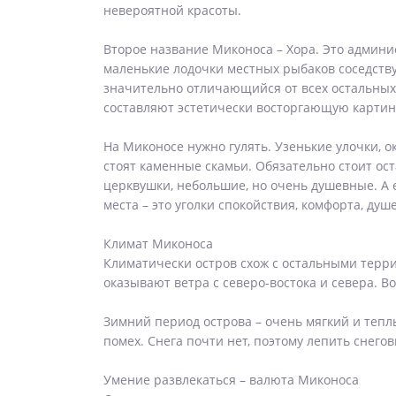
невероятной красоты.
Второе название Миконоса – Хора. Это админис
маленькие лодочки местных рыбаков соседству
значительно отличающийся от всех остальных
составляют эстетически восторгающую картин
На Миконосе нужно гулять. Узенькие улочки, 
стоят каменные скамьи. Обязательно стоит ос
церквушки, небольшие, но очень душевные. А 
места – это уголки спокойствия, комфорта, ду
Климат Миконоса
Климатически остров схож с остальными терр
оказывают ветра с северо-востока и севера. В
Зимний период острова – очень мягкий и тепл
помех. Снега почти нет, поэтому лепить снего
Умение развлекаться – валюта Миконоса