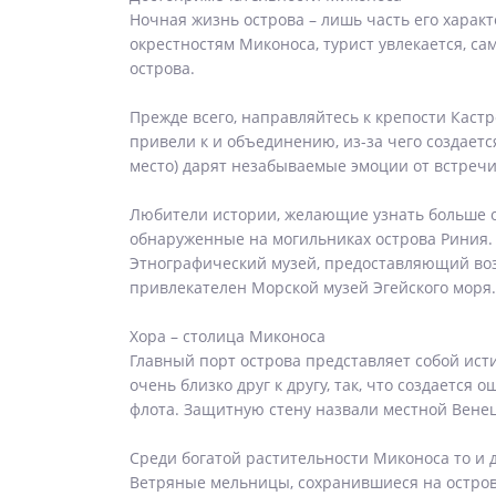
Ночная жизнь острова – лишь часть его харак
окрестностям Миконоса, турист увлекается, с
острова.
Прежде всего, направляйтесь к крепости Кастр
привели к и объединению, из-за чего создае
место) дарят незабываемые эмоции от встречи
Любители истории, желающие узнать больше о
обнаруженные на могильниках острова Риния. 
Этнографический музей, предоставляющий воз
привлекателен Морской музей Эгейского моря.
Хора – столица Миконоса
Главный порт острова представляет собой ист
очень близко друг к другу, так, что создаетс
флота. Защитную стену назвали местной Вене
Среди богатой растительности Миконоса то и
Ветряные мельницы, сохранившиеся на острове