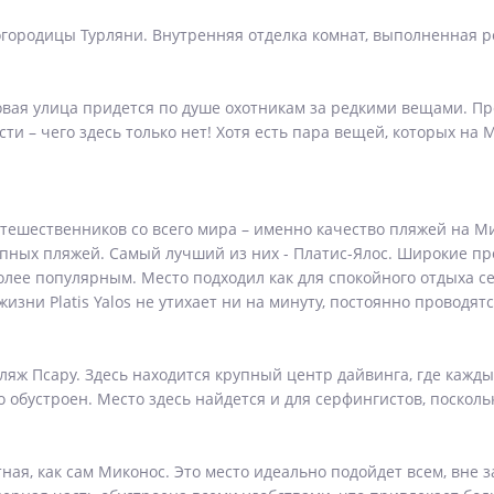
ородицы Турляни. Внутренняя отделка комнат, выполненная ре
овая улица придется по душе охотникам за редкими вещами. Пр
и – чего здесь только нет! Хотя есть пара вещей, которых на 
тешественников со всего мира – именно качество пляжей на М
епных пляжей. Самый лучший из них - Платис-Ялос. Широкие пр
олее популярным. Место подходил как для спокойного отдыха се
жизни Platis Yalos не утихает ни на минуту, постоянно провод
ляж Псару. Здесь находится крупный центр дайвинга, где кажды
 обустроен. Место здесь найдется и для серфингистов, поскол
ная, как сам Миконос. Это место идеально подойдет всем, вне з