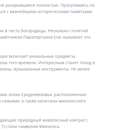
р не раскрывшаяся полностью. Прогуливаясь по
иться с важнейшими историческими памятками
ых в честь Богородицы. Несколько столетий
амятником Парапортьяни (так называют это
кция включает уникальные предметы,
олы того времени. Интересным станет поход в
иконы, музыкальные инструменты. Не менее
 дома эпохи Средневековья, расположенные
и семьями, а также капитаны миконосского
оздающие природный живописный контраст.
 7) стали символом Миконоса.