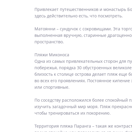
Привлекает путешественников и монастырь Бог
здесь действительно есть, что посмотреть.
Матоянни – сундучок с сокровищами. Эта торг
выполненная вручную, старинные драгоценност
пространство.
Пляжи Миконоса
Одна из самых привлекательных сторон для пу
побережья, порядка 30 обустроенных великол
близость к столице острова делает пляж еще б
во всех его проявлениях. Постоянное кипение 
или спортивные.
По соседству расположился более спокойный п
изучить загадочный мир моря. Пляж прекрасно
чтобы тренироваться их покорению.
Территория пляжа Паранга – такая же контраст