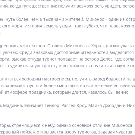
ий, когда путешественник получит возможность увидеть остров
 чуть более, чем 6 тысячами жителей. Миконос – один из остро
ского моря. История земель уходит так глубоко, что невозможно
.
древних амфитеатров. Столица Миконоса – Хора – раскинулась 
 улочек. Среди знаковых достопримечательностей выделяется
рта, выехав откуда турист попадает на остров Делос, где, согл
 за удивительную красоту и возможность очутиться в музее п
апитаться хорошим настроением, получить заряд бодрости на д
в занимают пусть и более смертные, но все же величественные
й атмосфере праздника, который длится, казалось бы, вечно.
, Мадонна, Элизабет Тейлор, Рассел Кроу, Майкл Джордан и Ни
 горы, стремящиеся к небу, однако основное отличие Миконос
асный пейзаж открывается взору туристов, задевая чувства н