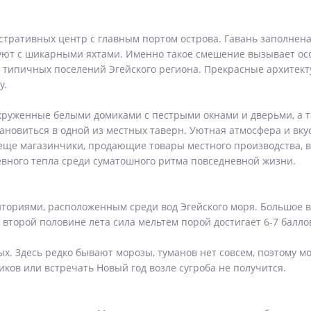
тративных центр с главным портом острова. Гавань заполнена т
ют с шикарными яхтами. Именно такое смешение вызывает особы
 типичных поселений Эгейского региона. Прекрасные архитек
у.
окруженные белыми домиками с пестрыми окнами и дверьми, а 
тановиться в одной из местных таверн. Уютная атмосфера и вк
еще магазинчики, продающие товары местного производства, в
шевного тепла среди суматошного ритма повседневной жизни.
иториями, расположенным среди вод Эгейского моря. Большое 
о второй половине лета сила мельтем порой достигает 6-7 балло
ых. Здесь редко бывают морозы, туманов нет совсем, поэтому 
виков или встречать Новый год возле сугроба не получится.