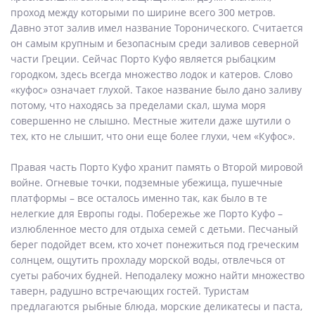
проход между которыми по ширине всего 300 метров.
Давно этот залив имел название Торонического. Считается
он самым крупным и безопасным среди заливов северной
части Греции. Сейчас Порто Куфо является рыбацким
городком, здесь всегда множество лодок и катеров. Слово
«куфос» означает глухой. Такое название было дано заливу
потому, что находясь за пределами скал, шума моря
совершенно не слышно. Местные жители даже шутили о
тех, кто не слышит, что они еще более глухи, чем «Куфос».
Правая часть Порто Куфо хранит память о Второй мировой
войне. Огневые точки, подземные убежища, пушечные
платформы – все осталось именно так, как было в те
нелегкие для Европы годы. Побережье же Порто Куфо –
излюбленное место для отдыха семей с детьми. Песчаный
берег подойдет всем, кто хочет понежиться под греческим
солнцем, ощутить прохладу морской воды, отвлечься от
суеты рабочих будней. Неподалеку можно найти множество
таверн, радушно встречающих гостей. Туристам
предлагаются рыбные блюда, морские деликатесы и паста,