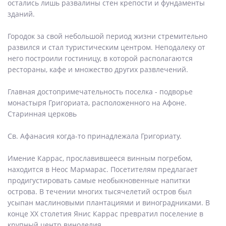
остались лишь развалины стен крепости и фундаменты
зданий.
Городок за свой небольшой период жизни стремительно
развился и стал туристическим центром. Неподалеку от
него построили гостиницу, в которой располагаются
рестораны, кафе и множество других развлечений.
Главная достопримечательность поселка - подворье
монастыря Григориата, расположенного на Афоне.
Старинная церковь
Св. Афанасия когда-то принадлежала Григориату.
Имение Каррас, прославившееся винным погребом,
находится в Неос Мармарас. Посетителям предлагает
продигустировать самые необыкновенные напитки
острова. В течении многих тысячелетий остров был
усыпан маслиновыми плантациями и виноградниками. В
конце XX столетия Янис Каррас превратил поселение в
крупный центр виноделия.