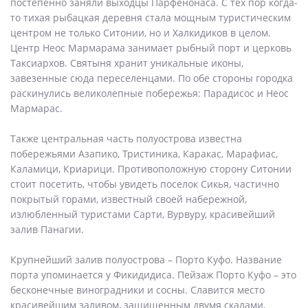
постепенно заняли выходцы Парфенонаса. С тех пор когда-
то тихая рыбацкая деревня стала мощным туристическим
центром не только Ситонии, но и Халкидиков в целом.
Центр Неос Мармарама занимает рыбный порт и церковь
Таксиархов. Святыня хранит уникальные иконы,
завезенные сюда переселенцами. По обе стороны городка
раскинулись великолепные побережья: Парадисос и Неос
Мармарас.
Также центральная часть полуострова известна
побережьями Азапико, Тристиника, Каракас, Марафиас,
Каламици, Криарици. Противоположную сторону Ситонии
стоит посетить, чтобы увидеть поселок Сикья, частично
покрытый горами, известный своей набережной,
излюбленный туристами Сарти, Вурвуру, красивейший
залив Панагии.
Крупнейший залив полуострова – Порто Куфо. Название
порта упоминается у Фикидидиса. Пейзаж Порто Куфо – это
бесконечные виноградники и сосны. Славится место
красивейшим заливом, защищенным двумя скалами,