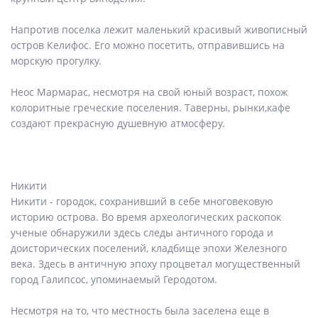
Напротив поселка лежит маленький красивый живописный
остров Келифос. Его можно посетить, отправившись на
морскую прогулку.
Неос Мармарас, несмотря на свой юный возраст, похож
колоритные греческие поселения. Таверны, рынки,кафе
создают прекрасную душевную атмосферу.
Никити
Никити - городок, сохранивший в себе многовековую
историю острова. Во время археологических раскопок
ученые обнаружили здесь следы античного города и
доисторических поселений, кладбище эпохи Железного
века. Здесь в античную эпоху процветал могущественный
город Галипсос, упоминаемый Геродотом.
Несмотря на то, что местность была заселена еще в