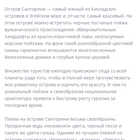
Остров Санторини — самый южный из Кикладских
островов в Эгейском море и, отчасти, самый красивый. На
этом острове можно встретить черные песчаные пляжи
вулканического происхождения, обворожительные
ландшафты из красно-коричневой лавы, неописуемые
морские пейзажи. На фоне такой разнообразной цветовой
гаммы гармонично вписываются многочисленные
белоснежные домики и голубые купола церквей.
Множество туристов ежегодно приезжают сюда со всей
планеты ради того, чтобы в полной мере прочувствовать
всю романтику острова и оценить его красоту. В чём-то
уникальный пейзаж и своеобразная национальная
архитектура привели к быстрому росту туризма за
последнее время.
Пляжи на острове Санторини весьма своеобразны.
Прозрачная вода «неземного» цвета, черный песок и
такого же цвета галька. Одними из лучших пляжей на
острове считаются: «Монолитос», «Камари», «Перисса».