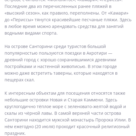
Последние два из перечисленных ранее пляжей в
«высокий сезон», как правило, переполнены. От «Камари»
до «Периссы» тянутся красивейшие песчаные пляжи. Здесь
в любое время можно арендовать средства для занятий
водными видами спорта.
На острове Санторини среди туристов большой
популярностью пользуются поездки в Акротири —
древний город с хорошо сохранившимися древними
постройками и настенной живописью. В этом городе
можно даже встретить таверны, которые находятся в
пещерах скал.
К интересным объектам для посещения относятся также
небольшие островки Новая и Старая Каммени. Здесь
круглогодично тёплое море с зеленовато-желтой водой и
скалы из чёрной лавы. В самой верхней части острова
Санторини находится мужской монастырь Пророка Илии. В
нём ежегодно (20 июля) проходит красочный религиозный
праздник.