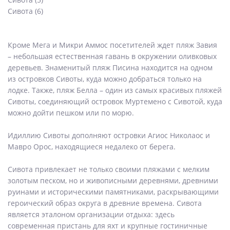
Сивота (6)
Кроме Мега и Микри Аммос посетителей ждет пляж Завия
– небольшая естественная гавань в окружении оливковых
деревьев. Знаменитый пляж Писина находится на одном
из островков Сивоты, куда можно добраться только на
лодке. Также, пляж Белла – один из самых красивых пляжей
Сивоты, соединяющий островок Муртемено с Сивотой, куда
можно дойти пешком или по морю.
Идиллию Сивоты дополняют островки Агиос Николаос и
Мавро Орос, находящиеся недалеко от берега.
Сивота привлекает не только своими пляжами с мелким
золотым песком, но и живописными деревнями, древними
руинами и историческими памятниками, раскрывающими
героический образ округа в древние времена. Сивота
является эталоном организации отдыха: здесь
современная пристань для яхт и крупные гостиничные