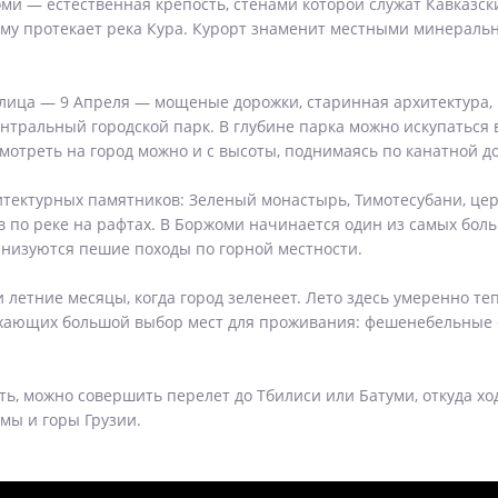
 — естественная крепость, стенами которой служат Кавказски
ому протекает река Кура. Курорт знаменит местными минераль
улица — 9 Апреля — мощеные дорожки, старинная архитектура,
нтральный городской парк. В глубине парка можно искупаться
мотреть на город можно и с высоты, поднимаясь по канатной до
итектурных памятников: Зеленый монастырь, Тимотесубани, цер
ав по реке на рафтах. В Боржоми начинается один из самых бо
анизуются пешие походы по горной местности.
летние месяцы, когда город зеленеет. Лето здесь умеренно теп
ыхающих большой выбор мест для проживания: фешенебельные о
ь, можно совершить перелет до Тбилиси или Батуми, откуда ход
мы и горы Грузии.