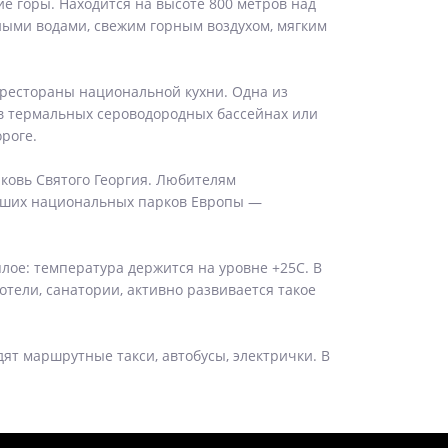
е горы. Находится на высоте 800 метров над
ными водами, свежим горным воздухом, мягким
 рестораны национальной кухни. Одна из
 в термальных сероводородных бассейнах или
роге.
ковь Святого Георгия. Любителям
льших национальных парков Европы —
лое: температура держится на уровне +25С. В
тели, санатории, активно развивается такое
ят маршрутные такси, автобусы, электрички. В