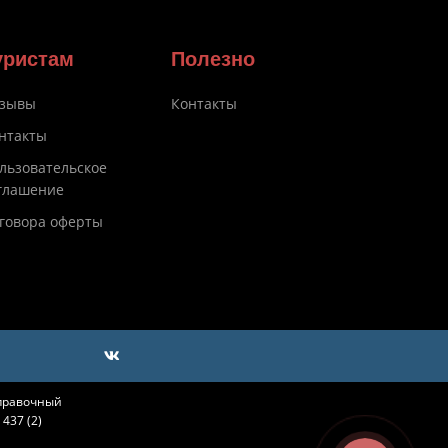
уристам
Полезно
зывы
Контакты
нтакты
льзовательское
глашение
говора оферты
справочный
437 (2)