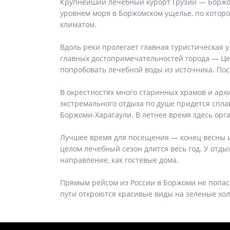
Крупнейший лечебный курорт Грузии — Боржоми
уровнем моря в Боржомском ущелье, по котор
климатом.
Вдоль реки пролегает главная туристическая 
главных достопримечательностей города — Це
попробовать лечебной воды из источника. Пос
В окрестностях много старинных храмов и арх
экстремального отдыха по душе придется спл
Боржоми-Харагаули. В летнее время здесь орг
Лучшее время для посещения — конец весны и 
целом лечебный сезон длится весь год. У отд
направление, как гостевые дома.
Прямым рейсом из России в Боржоми не попаст
пути откроются красивые виды на зеленые хол