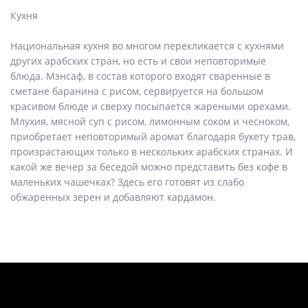
Кухня
Национальная кухня во многом перекликается с кухнями
других арабских стран, но есть и свои неповторимые
блюда. Мэнсаф, в состав которого входят сваренные в
сметане баранина с рисом, сервируется на большом
красивом блюде и сверху посыпается жареными орехами.
Млухия, мясной суп с рисом, лимонным соком и чесноком,
приобретает неповторимый аромат благодаря букету трав,
произрастающих только в нескольких арабских странах. И
какой же вечер за беседой можно представить без кофе в
маленьких чашечках? Здесь его готовят из слабо
обжаренных зерен и добавляют кардамон.