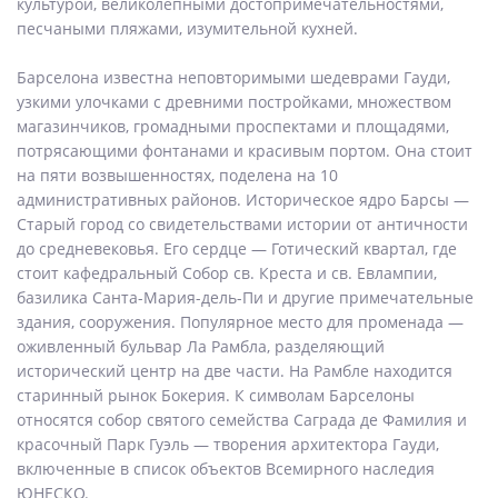
культурой, великолепными достопримечательностями,
песчаными пляжами, изумительной кухней.
Барселона известна неповторимыми шедеврами Гауди,
узкими улочками с древними постройками, множеством
магазинчиков, громадными проспектами и площадями,
потрясающими фонтанами и красивым портом. Она стоит
на пяти возвышенностях, поделена на 10
административных районов. Историческое ядро Барсы —
Старый город со свидетельствами истории от античности
до средневековья. Его сердце — Готический квартал, где
стоит кафедральный Собор св. Креста и св. Евлампии,
базилика Санта-Мария-дель-Пи и другие примечательные
здания, сооружения. Популярное место для променада —
оживленный бульвар Ла Рамбла, разделяющий
исторический центр на две части. На Рамбле находится
старинный рынок Бокерия. К символам Барселоны
относятся собор святого семейства Саграда де Фамилия и
красочный Парк Гуэль — творения архитектора Гауди,
включенные в список объектов Всемирного наследия
ЮНЕСКО.