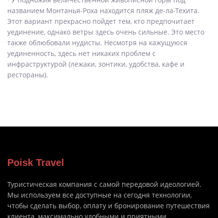
названием Монтанья-Роха находится пляж де-ла-Техита.
Этот вариант прекрасно пойдет тем, кто предпочитает
уединение, однако ветры здесь очень сильные. Это место
также облюбовали нудисты. Несмотря на кажущуюся
уединенность, здесь нет никаких проблем с
инфраструктурой (лежаки, зонтики, удобства, кафе и
рестораны).
Poisk Travel
Туристическая компания с самой передовой идеологией.
Мы используем все доступные на сегодня технологии,
чтобы сделать выбор, оплату и бронирование путешествия
клиента, максимально удобными и приятными.