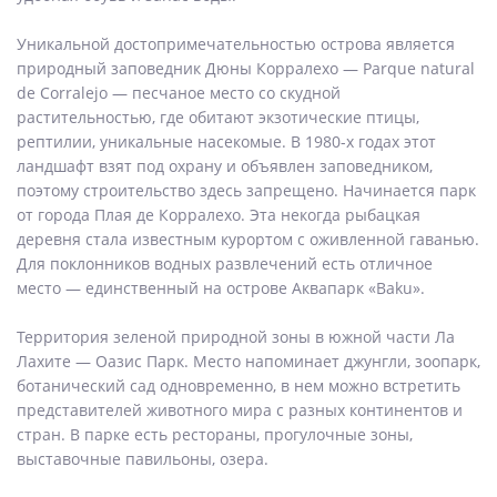
Уникальной достопримечательностью острова является
природный заповедник Дюны Корралехо — Parque natural
de Corralejo — песчаное место со скудной
растительностью, где обитают экзотические птицы,
рептилии, уникальные насекомые. В 1980-х годах этот
ландшафт взят под охрану и объявлен заповедником,
поэтому строительство здесь запрещено. Начинается парк
от города Плая де Корралехо. Эта некогда рыбацкая
деревня стала известным курортом с оживленной гаванью.
Для поклонников водных развлечений есть отличное
место — единственный на острове Аквапарк «Baku».
Территория зеленой природной зоны в южной части Ла
Лахите — Оазис Парк. Место напоминает джунгли, зоопарк,
ботанический сад одновременно, в нем можно встретить
представителей животного мира с разных континентов и
стран. В парке есть рестораны, прогулочные зоны,
выставочные павильоны, озера.