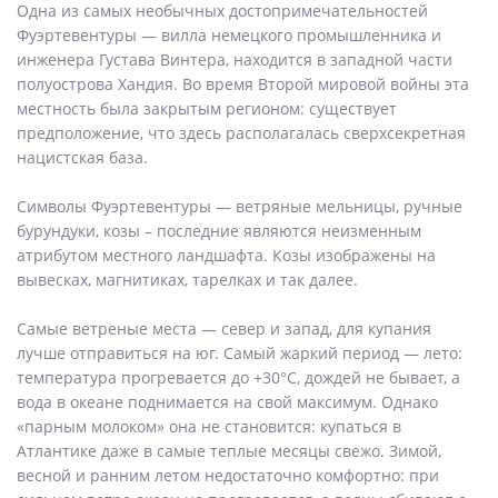
Одна из самых необычных достопримечательностей
Фуэртевентуры — вилла немецкого промышленника и
инженера Густава Винтера, находится в западной части
полуострова Хандия. Во время Второй мировой войны эта
местность была закрытым регионом: существует
предположение, что здесь располагалась сверхсекретная
нацистская база.
Символы Фуэртевентуры — ветряные мельницы, ручные
бурундуки, козы – последние являются неизменным
атрибутом местного ландшафта. Козы изображены на
вывесках, магнитиках, тарелках и так далее.
Самые ветреные места — север и запад, для купания
лучше отправиться на юг. Самый жаркий период — лето:
температура прогревается до +30°С, дождей не бывает, а
вода в океане поднимается на свой максимум. Однако
«парным молоком» она не становится: купаться в
Атлантике даже в самые теплые месяцы свежо. Зимой,
весной и ранним летом недостаточно комфортно: при