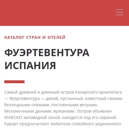
КАТАЛОГ СТРАН И ОТЕЛЕЙ
ФУЭРТЕВЕНТУРА
ИСПАНИЯ
Самый древний и длинный остров Канарского архипелага
— Фуэртевентура — дикий, пустынный, известный своими
безлюдными пляжами, постоянными ветрами,
бесконечными дюнами, вулканами. Остров объявлен
ЮНЕСКО заповедной зоной, находится под его охраной.
Курорт предпочитают любители спокойного уединенного