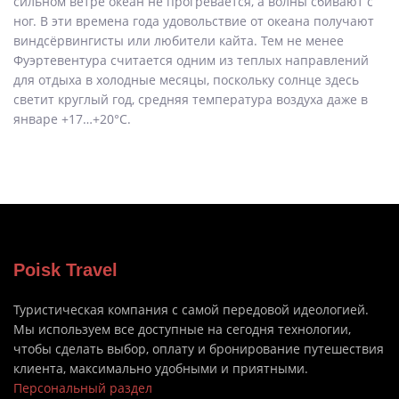
сильном ветре океан не прогревается, а волны сбивают с
ног. В эти времена года удовольствие от океана получают
виндсёрвингисты или любители кайта. Тем не менее
Фуэртевентура считается одним из теплых направлений
для отдыха в холодные месяцы, поскольку солнце здесь
светит круглый год, средняя температура воздуха даже в
январе +17…+20°С.
Poisk Travel
Туристическая компания с самой передовой идеологией.
Мы используем все доступные на сегодня технологии,
чтобы сделать выбор, оплату и бронирование путешествия
клиента, максимально удобными и приятными.
Персональный раздел