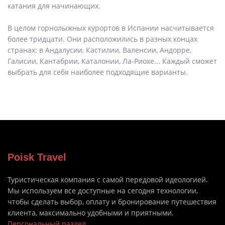
катания для начинающих.
В целом горнолыжных курортов в Испании насчитывается
более тридцати. Они расположились в разных концах
странах: в Андалусии, Кастилии, Валенсии, Андорре,
Галисии, Кантабрии, Каталонии, Ла-Риохе... Каждый сможет
выбрать для себя наиболее подходящие варианты.
Poisk Travel
Туристическая компания с самой передовой идеологией.
Мы используем все доступные на сегодня технологии,
чтобы сделать выбор, оплату и бронирование путешествия
клиента, максимально удобными и приятными.
Персональный раздел