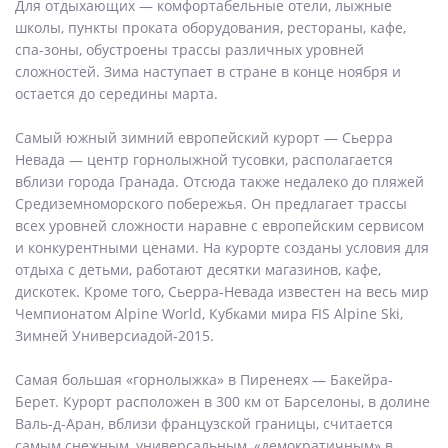
Для отдыхающих — комфортабельные отели, лыжные
школы, пункты проката оборудования, рестораны, кафе,
спа-зоны, обустроены трассы различных уровней
сложностей. Зима наступает в стране в конце ноября и
остается до середины марта.
Самый южный зимний европейский курорт — Сьерра
Невада — центр горнолыжной тусовки, располагается
вблизи города Гранада. Отсюда также недалеко до пляжей
Средиземноморского побережья. Он предлагает трассы
всех уровней сложности наравне с европейским сервисом
и конкурентными ценами. На курорте созданы условия для
отдыха с детьми, работают десятки магазинов, кафе,
дискотек. Кроме того, Сьерра-Невада известен на весь мир
Чемпионатом Alpine World, Кубками мира FIS Alpine Ski,
Зимней Универсиадой-2015.
Самая большая «горнолыжка» в Пиренеях — Бакейра-
Берет. Курорт расположен в 300 км от Барселоны, в долине
Валь-д-Аран, вблизи французской границы, считается
самым снежным, универсальным, «демократичным» в