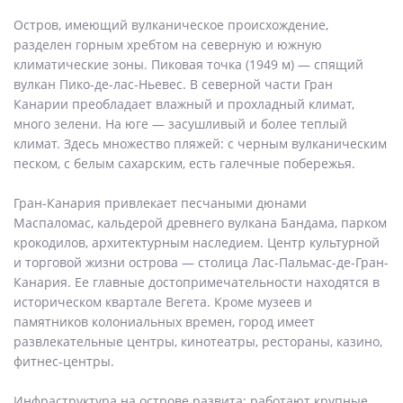
Остров, имеющий вулканическое происхождение,
разделен горным хребтом на северную и южную
климатические зоны. Пиковая точка (1949 м) — спящий
вулкан Пико-де-лас-Ньевес. В северной части Гран
Канарии преобладает влажный и прохладный климат,
много зелени. На юге — засушливый и более теплый
климат. Здесь множество пляжей: с черным вулканическим
песком, с белым сахарским, есть галечные побережья.
Гран-Канария привлекает песчаными дюнами
Маспаломас, кальдерой древнего вулкана Бандама, парком
крокодилов, архитектурным наследием. Центр культурной
и торговой жизни острова — столица Лас-Пальмас-де-Гран-
Канария. Ее главные достопримечательности находятся в
историческом квартале Вегета. Кроме музеев и
памятников колониальных времен, город имеет
развлекательные центры, кинотеатры, рестораны, казино,
фитнес-центры.
Инфраструктура на острове развита: работают крупные