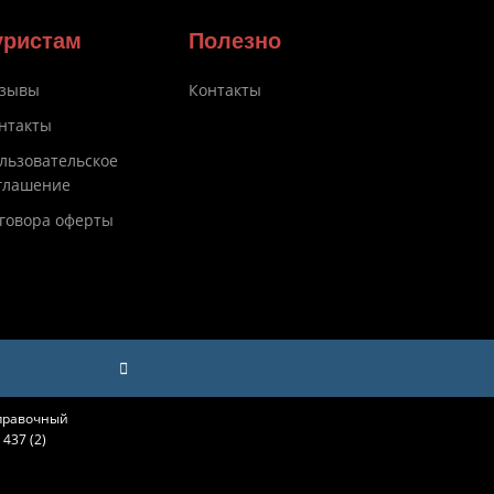
уристам
Полезно
зывы
Контакты
нтакты
льзовательское
глашение
говора оферты
справочный
437 (2)