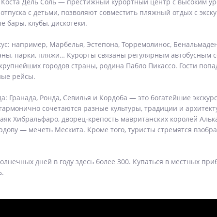
оста Дель Соль — престижный курортный центр с высоким уро
отпуска с детьми, позволяют совместить пляжный отдых с экску
 бары, клубы, дискотеки.
ус: например, Марбелья, Эстепона, Торремолинос, Бенальмадена
раны, парки, пляжи… Курорты связаны регулярным автобусным 
крупнейших городов страны, родина Пабло Пикассо. Гости попа
ные рейсы.
: Гранада, Ронда, Севилья и Кордоба — это богатейшие экску
гармонично сочетаются разные культуры, традиции и архитекту
аяк Хибральфаро, дворец-крепость мавританских королей Алька
Кордову — мечеть Мескита. Кроме того, туристы стремятся взобр
Солнечных дней в году здесь более 300. Купаться в местных п
ь.