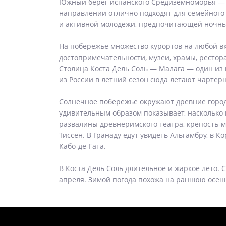
Южный берег испанского Средиземноморья — К
направлении отлично подходят для семейного 
и активной молодежи, предпочитающей ночные
На побережье множество курортов на любой вк
достопримечательности, музеи, храмы, ресто
Столица Коста Дель Соль — Малага — один из 
из России в летний сезон сюда летают чартер
Солнечное побережье окружают древние города
удивительным образом показывает, насколько 
развалины древнеримского театра, крепость-м
Тиссен. В Гранаду едут увидеть Альгамбру, в 
Кабо-де-Гата.
В Коста Дель Соль длительное и жаркое лето. 
апреля. Зимой погода похожа на раннюю осен