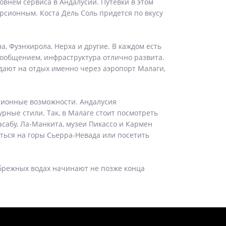
внем сервиса в Андалусии. Путевки в этом
рсионным. Коста Дель Соль придется по вкусу
, Фуэнхирола, Нерха и другие. В каждом есть
сообщением, инфраструктура отлично развита.
дают на отдых именно через аэропорт Малаги,
рсионные возможности. Андалусия
рные стили. Так, в Малаге стоит посмотреть
сабу, Ла-Манкита, музеи Пикассо и Кармен
аться на горы Сьерра-Невада или посетить
рибрежных водах начинают не позже конца