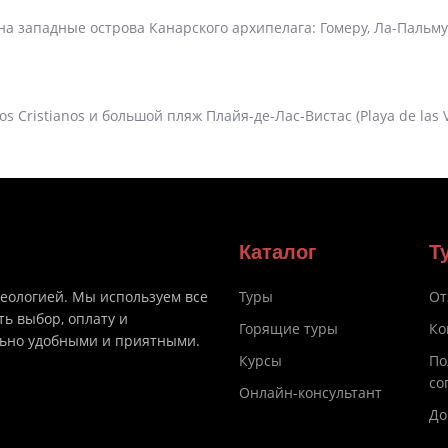
а западные острова Канарского архипелага: Гомеру, Ла-Пальму
s Cristianos и большой пляж Плайя-де-Лас-Вистас (Playa de las Vi
Каталог
Т
деологией. Мы используем все
Туры
От
ть выбор, оплату и
Горящие туры
Ко
льно удобными и приятными.
Курсы
По
со
Онлайн-консультант
До