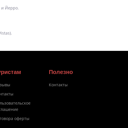
 и Йерро.
stas).
уристам
Полезно
зывы
Контакты
нтакты
льзовательское
глашение
говора оферты