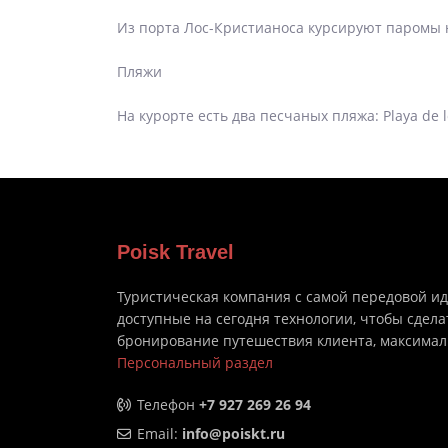
Из порта Лос-Кристианоса курсируют паромы н
Пляжи
На курорте есть два песчаных пляжа: Playa de lo
Poisk Travel
Туристическая компания с самой передовой и
доступные на сегодня технологии, чтобы сдела
бронирование путешествия клиента, максима
Персональный раздел
Телефон
+7 927 269 26 94
Email:
info@poiskt.ru