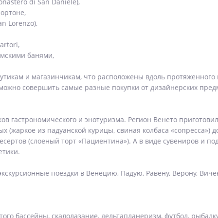
astero di San Daniele),
еортоне,
n Lorenzo),
rtori,
имскими банями,
бутикам и магазинчикам, что расположены вдоль протяженного
 можно совершить самые разные покупки от дизайнерских пред
ов гастрономического и энотуризма. Регион Венето приготовил
х (жаркое из падуанской курицы, свиная колбаса «сопресса») 
сертов (слоеный торт «Пациентина»). А в виде сувениров и по
етики.
экскурсионные поездки в Венецию, Падую, Равену, Верону, Виче
того бассейны, скалолазание, дельтапланеризм, футбол, рыбалку