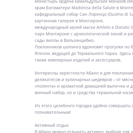
монастырь ордена камальдульских монахов (Mon
храм Богоматери Madonna della Salute в Монт
кафедральный собор Сан Лоренцо (Duomo di Sa
картинная галерея в Монтироне,
международный музей маски Amleto e Donato Sa
парк Монтироне с археологической зоной и р
сады виллы в Вальзанцибио.
Поклонников шопинга вдохновят прогулки по 
Япелли, ведущей до Термального парка. Здесь
также ювелирных изделий и аксессуаров.
Интересны окрестности Абано и для поклонник
деликатесов и кулинарных шедевров – от мясны
«полента» и ароматной домашней выпечки и де
винный набор, но и средства термальной косм
Из этого целебного городка удобно совершать 
познавательным!
Активный отдых
В Абано можно отдыхать активно, выбрав для э