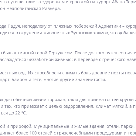
т в путешествие за здоровьем и красотой на курорт Абано Тер
ион Неаполитанская Ривьера.
рода Падуя, неподалеку от пляжных побережий Адриатики – куро
дится в окружении живописных Эуганских холмов, что добавля
но был античный герой Геркулесом. После долгого путешествия
аслаждаться беззаботной жизнью: в переводе с греческого назва
местных вод. Их способности снимать боль древние поэты пос
арт, Байрон и Гете, многие другие знаменитости.
ак для обычной жизни горожан, так и для приема гостей кругл
 тех, кто приезжает с целью оздоровления. Климат мягкий, а п
ся до 22 °C.
ой и природой. Муниципальные и жилые здания, отели, парки,
единяет более 100 отелей с грязелечебными процедурами и те