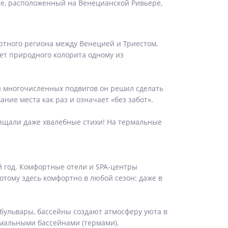
ме, расположенный на Венецианской Ривьере,
ртного региона между Венецией и Триестом,
ет природного колорита одному из
 и многочисленных подвигов он решил сделать
ние места как раз и означает «без забот».
вящали даже хвалебные стихи! На термальные
ый год. Комфортные отели и SPA-центры
отому здесь комфортно в любой сезон: даже в
 бульвары, бассейны создают атмосферу уюта в
рмальными бассейнами (термами).