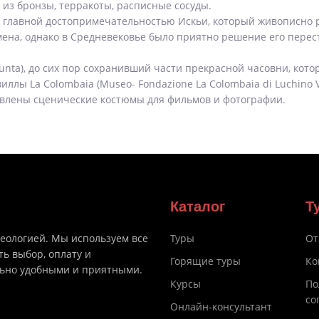
 из бронзы, терракоты, расписные сосуды.
я главной достопримечательностью Искьи, который живописно р
на, однако в Средневековье было приятно решение его перест
sunta), до сих пор сохранивший части прекрасной часовни, кот
ллы La Colombaia (Museo- Fondazione La Colombaia di Luchino 
авлены сценические костюмы для фильмов и фотографии.
Каталог
Т
деологией. Мы используем все
Туры
От
ть выбор, оплату и
Горящие туры
Ко
льно удобными и приятными.
Курсы
По
со
Онлайн-консультант