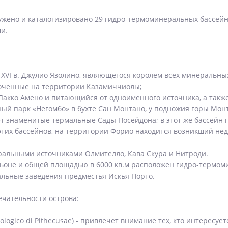
жено и каталогизировано 29 гидро-термоминеральных бассейно
и.
XVI в. Джулио Язолино, являющегося королем всех минеральных 
точенные на территории Казамиччиолы;
Лакко Амено и питающийся от одноименного источника, а такж
ный парк «Негомбо» в бухте Сан Монтано, у подножия горы Монт
 знаменитые термальные Сады Посейдона; в этот же бассейн п
этих бассейнов, на территории Форио находится возникший нед
альными источниками Олмителло, Кава Скура и Нитроди.
ьоне и общей площадью в 6000 кв.м расположен гидро-термом
альные заведения предместья Искья Порто.
чательности острова:
logico di Pithecusae) - привлечет внимание тех, кто интересу