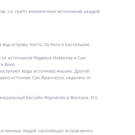
в, т.е. групп аналогичных источников, каждый
вод острова, Котто, Ла Рита и Кастильоне -
е от источников Реджина Изабелла и Сан
е Вико.
оступают воды источника Аньоне. Другой
авно источник Сан Франческо, недалеко от
инеральный бассейн Форнелло и Фонтана. Его
ется жизнью людей, населявших остров много