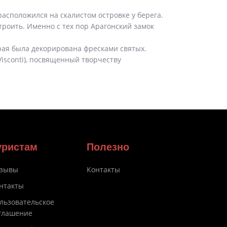
асположился на скалистом островке у берега.
роить. Именно с тех пор Арагонский замок
орая была декорирована фресками святых.
Visconti), посвященный творчеству
уристам
Полезно
зывы
Контакты
нтакты
льзовательское
глашение