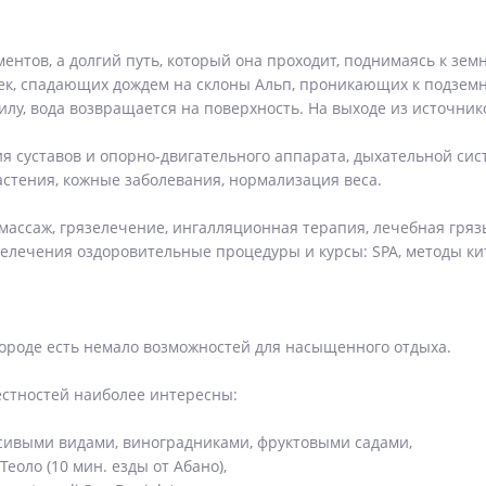
нтов, а долгий путь, который она проходит, поднимаясь к зем
лек, спадающих дождем на склоны Альп, проникающих к подзе
лу, вода возвращается на поверхность. На выходе из источнико
ия суставов и опорно-двигательного аппарата, дыхательной сис
 астения, кожные заболевания, нормализация веса.
ассаж, грязелечение, ингалляционная терапия, лечебная грязь.
елечения оздоровительные процедуры и курсы: SPA, методы к
городе есть немало возможностей для насыщенного отдыха.
естностей наиболее интересны:
сивыми видами, виноградниками, фруктовыми садами,
 Теоло (10 мин. езды от Абано),