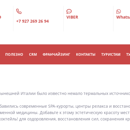
О
VIBER
Whats
+7 927 269 26 94
ПОЛЕЗНО
CRM
ФРАНЧАЙЗИНГ
КОНТАКТЫ
ТУРИСТАМ
Т
нынешней Италии было известно немало термальных источников
обавились современные SPA-курорты, центры релакса и восстан
енной медицины. Добавьте к этому эстетическую красоту мест
октейль! для оздоровления, восстановления сил, сохранения к