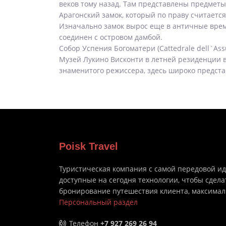
веков тому назад. Там представлены предметы
Арагонский замок, который по праву считаетс
Изначально замок вырос еще в античные време
соединен с островом дамбой.
Собор Успения Богоматери (Cattedrale dell`As
Музей Лукино Висконти в летней резиденции ви
знаменитого режиссера, здесь широко предст
Poisk Travel
Туристическая компания с самой передовой и
доступные на сегодня технологии, чтобы сдела
бронирование путешествия клиента, максима
Персональный раздел
Телефон
+7 927 269 26 94