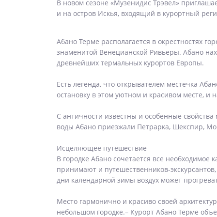
В новом сезоне «Музенидис Трэвел» приглашае
и на остров Искья, входящий в курортный рег
Абано Терме располагается в окрестностях го
знаменитой Венецианской Ривьеры. Абано нахо
древнейших термальных курортов Европы.
Есть легенда, что открывателем местечка Аба
остановку в этом уютном и красивом месте, и н
С античности известны и особенные свойства 
воды Абано приезжали Петрарка, Шекспир, Моц
Исцеляющее путешествие
В городке Абано сочетается все необходимое к
принимают и путешественников-экскурсантов, и
дни календарной зимы воздух может прогревать
Место гармонично и красиво своей архитектур
небольшом городке.– Курорт Абано Терме объ