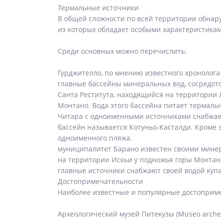
Термальные источники
В общей сложности по всей территории обнару
из которых обладает особыми характеристикам
Среди основных можно перечислить:
Гурджителло, по мнению известного хронолога 
главные бассейны минеральных вод, сосредо
Санта Реститута, находящийся на территории 
Монтано. Вода этого бассейна питает термаль
Читара с одноименными источниками снабжает
бассейн называется Котуньо-Касталди. Кроме 
одноименного пляжа.
муниципалитет Барано известен своими минер
на территории Искьи у подножья горы Монтан
главные источники снабжают своей водой куп
Достопримечательности
Наиболее известные и популярные достоприме
Археологический музей Питекузы (Museo archeo