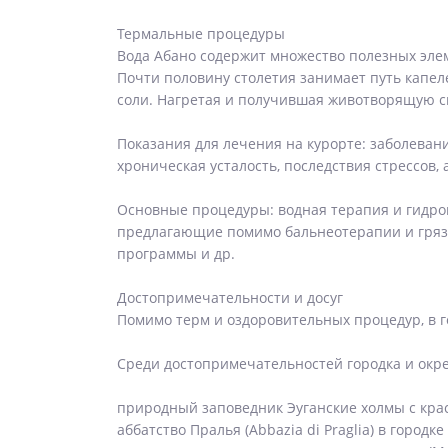
Термальные процедуры
Вода Абано содержит множество полезных элеме
Почти половину столетия занимает путь капе
соли. Нагретая и получившая животворящую си
Показания для лечения на курорте: заболеван
хроническая усталость, последствия стрессов,
Основные процедуры: водная терапия и гидром
предлагающие помимо бальнеотерапии и гряз
программы и др.
Достопримечательности и досуг
Помимо терм и оздоровительных процедур, в 
Среди достопримечательностей городка и окр
природный заповедник Эуганские холмы с кра
аббатство Пралья (Abbazia di Praglia) в городке