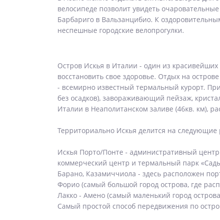
велосипеде позволит увидеть очаровательные 
Барбариго в Вальзанцибио. К оздоровительны
неспешные городские велопрогулки.
Остров Искья в Италии - один из красивейши
восстановить свое здоровье. Отдых на острове
- всемирно известный термальный курорт. Прич
без осадков), завораживающий пейзаж, криста
Италии в Неаполитанском заливе (46кв. км), р
Территориально Искья делится на следующие
Искья Порто/Понте - административный центр 
коммерческий центр и термальный парк «Сады
Барано, Казамиччиола - здесь расположен пор
Форио (самый большой город острова, где рас
Лакко - Амено (самый маленький город остров
Самый простой способ передвижения по остров