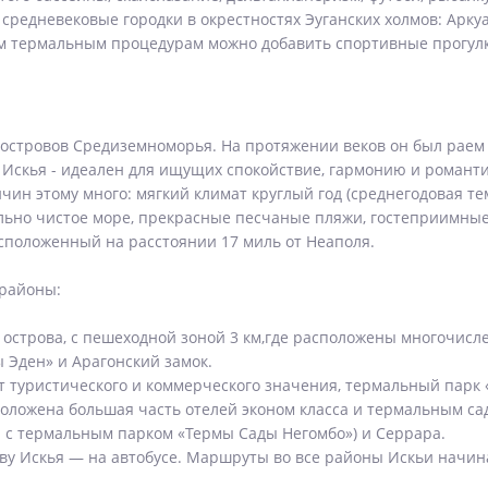
средневековые городки в окрестностях Эуганских холмов: Аркуа
м термальным процедурам можно добавить спортивные прогулк
х островов Средиземноморья. На протяжении веков он был рае
 Искья - идеален для ищущих спокойствие, гармонию и романти
ин этому много: мягкий климат круглый год (среднегодовая тем
льно чистое море, прекрасные песчаные пляжи, гостеприимные
асположенный на расстоянии 17 миль от Неаполя.
 районы:
острова, с пешеходной зоной 3 км,где расположены многочисле
 Эден» и Арагонский замок.
т туристического и коммерческого значения, термальный парк 
положена большая часть отелей эконом класса и термальным са
а с термальным парком «Термы Сады Негомбо») и Серрара.
у Искья — на автобусе. Маршруты во все районы Искьи начина