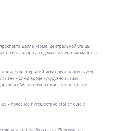
 проспекта Делле Терме, центральной улицы
метов интерьера до одежды известных марок, а
 множество открытий искателям новых вкусов,
до сытных блюд вроде кукурузной каши
дарков из Абано можно привезти не только
нцу – полезное путешествие станет еще и
 или даже стрельбу из лука. Прогулка на