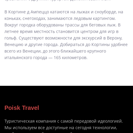
В Кортине д Ампеццо катаются на лыжах и сноуборде, на
коньках, снегоходах, занимаются ледовым картингом.
Вокруг городка оборудованы трассы для беговых лыж. В
летнее время местность становится центром для игр в
гольф. Существуют возможности для экскурсий в Верону,
Венецию и другие города. Добираться до Кортины удобнее
всего из Венеции, до этого ближайшего крупного
итальянского города — 165 километров.
Poisk Travel
Туристическая компания с самой передовой идеологией.
Мы используем все доступные на сегодня технологии,