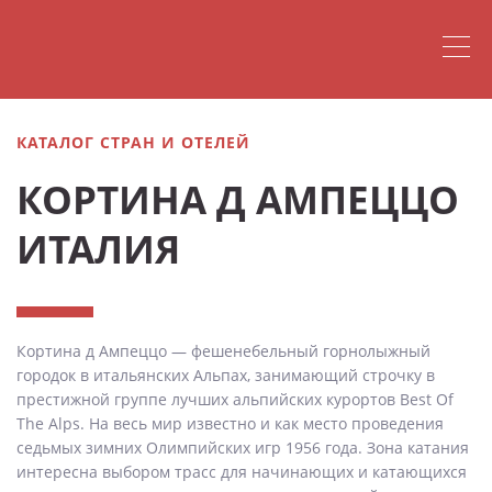
КАТАЛОГ СТРАН И ОТЕЛЕЙ
КОРТИНА Д АМПЕЦЦО
ИТАЛИЯ
Кортина д Ампеццо — фешенебельный горнолыжный
городок в итальянских Альпах, занимающий строчку в
престижной группе лучших альпийских курортов Best Of
The Alps. На весь мир известно и как место проведения
седьмых зимних Олимпийских игр 1956 года. Зона катания
интересна выбором трасс для начинающих и катающихся