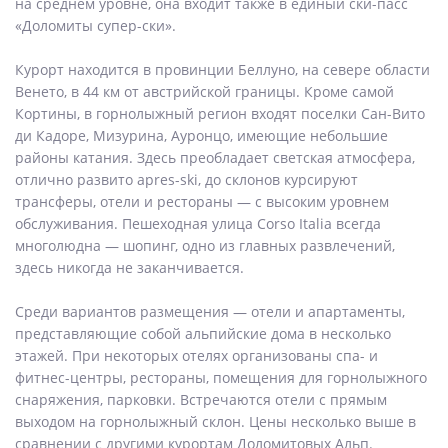
на среднем уровне, она входит также в единый ски-пасс
«Доломиты супер-ски».
Курорт находится в провинции Беллуно, на севере области
Венето, в 44 км от австрийской границы. Кроме самой
Кортины, в горнолыжный регион входят поселки Сан-Вито
ди Кадоре, Мизурина, Ауронцо, имеющие небольшие
районы катания. Здесь преобладает светская атмосфера,
отлично развито apres-ski, до склонов курсируют
трансферы, отели и рестораны — с высоким уровнем
обслуживания. Пешеходная улица Corso Italia всегда
многолюдна — шопинг, одно из главных развлечений,
здесь никогда не заканчивается.
Среди вариантов размещения — отели и апартаменты,
представляющие собой альпийские дома в несколько
этажей. При некоторых отелях организованы спа- и
фитнес-центры, рестораны, помещения для горнолыжного
снаряжения, парковки. Встречаются отели с прямым
выходом на горнолыжный склон. Цены несколько выше в
сравнении с другими курортам Доломитовых Альп.