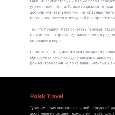
Один из самых старых и в то же время передов
утонченным стилем. Самые современные здани
достопримечательностями, как оперный театр Л
посещении музеев и экскурсий или просто про
Тех, кто предпочитает сочетать ленивый отды
магазинов, а в пригороде расположился ряд п
оставшиеся евро.
Спрятаться от шумного и многолюдного город
обнаружить не только удобное для отдыха мес
речном трамвайчике по каналам Навильи. Вече
Poisk Travel
Туристическая компания с самой передовой и
доступные на сегодня технологии, чтобы сдела