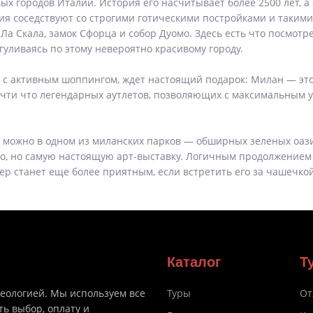
ых городов Италии. История его насчитывает более 2500 лет, 
я соседствуют со строгими готическими постройками и таким
а Скала, замок Сфорца и собор Дуомо. Здесь есть что посмотре
гуливаясь по этому невероятно красивому городу.
х с активным шоппингом, ждет настоящий подарок: Милан — это
очти что легендарных аутлетов, позволяющих с максимальным 
а можно в одном из миланских парков — обширных зеленых оаз
то, но самую настоящую арт-выставку. Логичным продолжением
р станет еще более приятным, если встретить его за чашечкой
Каталог
Т
деологией. Мы используем все
Туры
От
ть выбор, оплату и