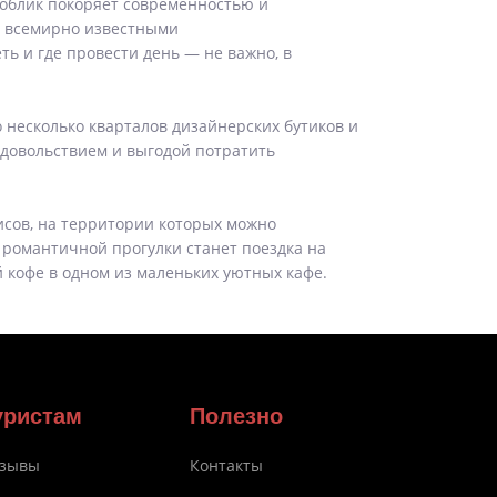
а облик покоряет современностью и
и всемирно известными
ть и где провести день — не важно, в
 несколько кварталов дизайнерских бутиков и
удовольствием и выгодой потратить
исов, на территории которых можно
 романтичной прогулки станет поездка на
 кофе в одном из маленьких уютных кафе.
уристам
Полезно
зывы
Контакты