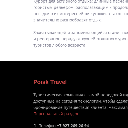
Курорт для активного отдыха: длинные песчан
гористым рельефом, располагающим к продолж
поездки в их интереснейшие уголки, а также к
значительно разнообразят отдых.
Захватывающей и запоминающейся станет поезд
и ресторанов порадуют кухней отличного уро
туристов любого возраста.
Poisk Travel
Туристическая компания с самой передовой и
доступные на сегодня технологии, чтобы сдела
бронирование путешествия клиента, максима
Персональный раздел
Телефон
+7 927 269 26 94