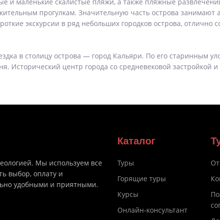
ые и маленькие скалистые пляжи, а также пляжные развлечения
ительным прогулкам. Значительную часть острова занимают 
ороткие экскурсии в ряд небольших городков острова, отлично 
ка в столицу острова — город Кальяри. По его старинным уло
вня. Исторический центр города со средневековой застройкой 
Каталог
Т
деологией. Мы используем все
Туры
От
ть выбор, оплату и
Горящие туры
Ко
льно удобными и приятными.
Курсы
По
со
Онлайн-консультант