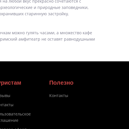
 на любой вкус прекрасно сочетаются с
археологические и природные заповедники,
сохранивших старинную застройку,
чкам можно гулять часами, а множество кафе
и римский амфитеатр не оставят равнодушными
уристам
Полезно
зывы
Контакты
нтакты
льзовательское
глашение