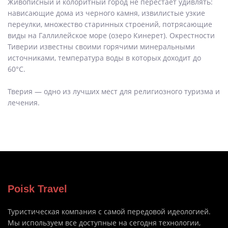
Живописный и колоритный город не перестает удивлять:
нависающие дома из черного камня, извилистые узкие
переулки, множество старинных строений, потрясающие
виды на Галлилейское море (озеро Кинерет). Окрестности
Тиверии известны своими горячими минеральными
источниками, температура воды в которых доходит до
60°С.
Тверия — одно из лучших мест для религиозного туризма и
лечения.
Poisk Travel
Туристическая компания с самой передовой идеологией.
Мы используем все доступные на сегодня технологии,