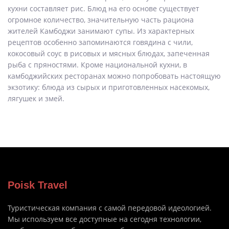
кухни составляет рис. Блюд на его основе существует
огромное количество, значительную часть рациона
жителей Камбоджи занимают супы. Из характерных
рецептов особенно запоминаются говядина с чили,
кокосовый соус в рисовых и мясных блюдах, запеченная
рыба с пряностями. Кроме национальной кухни, в
камбоджийских ресторанах можно попробовать настоящую
экзотику: блюда из сырых и приготовленных насекомых,
лягушек и змей.
Poisk Travel
Туристическая компания с самой передовой идеологией.
Мы используем все доступные на сегодня технологии,