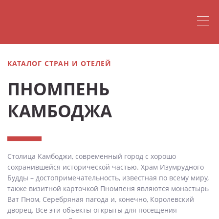
КАТАЛОГ СТРАН И ОТЕЛЕЙ
ПНОМПЕНЬ
КАМБОДЖА
Столица Камбоджи, современный город с хорошо
сохранившейся исторической частью. Храм Изумрудного
Будды – достопримечательность, известная по всему миру,
также визитной карточкой Пномпеня являются монастырь
Ват Пном, Серебряная пагода и, конечно, Королевский
дворец. Все эти объекты открыты для посещения