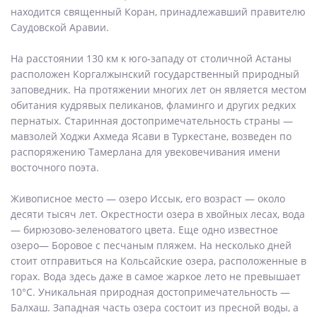
находится священный Коран, принадлежавший правителю
Саудовской Аравии.
На расстоянии 130 км к юго-западу от столичной Астаны
расположен Коргалжынский государственный природный
заповедник. На протяжении многих лет он является местом
обитания кудрявых пеликанов, фламинго и других редких
пернатых. Старинная достопримечательность страны —
мавзолей Ходжи Ахмеда Ясави в Туркестане, возведен по
распоряжению Тамерлана для увековечивания имени
восточного поэта.
Живописное место — озеро Иссык, его возраст — около
десяти тысяч лет. Окрестности озера в хвойных лесах, вода
— бирюзово-зеленоватого цвета. Еще одно известное
озеро— Боровое с песчаным пляжем. На несколько дней
стоит отправиться на Кольсайские озера, расположенные в
горах. Вода здесь даже в самое жаркое лето не превышает
10°C. Уникальная природная достопримечательность —
Балхаш. Западная часть озера состоит из пресной воды, а