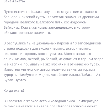
Зачем ехать?
Путешествия по Казахстану — это отсутствие языкового
барьера и визовой суеты. Казахстан знаменит древними
городами великого Шелкового пути, космодромом
Байконур, Коргалжынским заповедником, в котором
обитают розовые фламинго.
В республике 12 национальных парков и 10 заповедников,
страна подходит для экологического, исторического,
пляжного и горнолыжного туризма. Можно заняться
альпинизмом, охотой, рыбалкой, искупаться в горном озере
и в Каспии, побывать на экскурсиях и в этнических турах.
Известны мягким климатом, величественными горами
курорты Чимбулак и Медео, Алтайские Альпы, Табаган, Ак-
Булак, Нуртау.
Когда ехать?
В Казахстане жаркое лето и холодная зима. Температура
сильно меняется: в январе под Петропавловском может