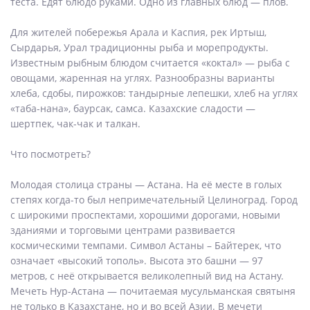
теста. Едят блюдо руками. Одно из главных блюд — плов.
Для жителей побережья Арала и Каспия, рек Иртыш,
Сырдарья, Урал традиционны рыба и морепродукты.
Известным рыбным блюдом считается «коктал» — рыба с
овощами, жаренная на углях. Разнообразны варианты
хлеба, сдобы, пирожков: тандырные лепешки, хлеб на углях
«таба-нана», баурсак, самса. Казахские сладости —
шертпек, чак-чак и талкан.
Что посмотреть?
Молодая столица страны — Астана. На её месте в голых
степях когда-то был непримечательный Целиноград. Город
с широкими проспектами, хорошими дорогами, новыми
зданиями и торговыми центрами развивается
космическими темпами. Символ Астаны – Байтерек, что
означает «высокий тополь». Высота это башни — 97
метров, с неё открывается великолепный вид на Астану.
Мечеть Нур-Астана — почитаемая мусульманская святыня
не только в Казахстане, но и во всей Азии. В мечети