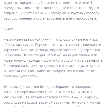
крупных городах есть большие гостиничные 2- или 3-
звёздочные комплексы, построенные в советские годы, и
современные отели с 4- и 5-звездами. В крупных городах
распространены и хостелы, комнаты в них просторные.
Кухня
Жемчужина казахской кухни — кисломолочные напитки:
айран, тан, кумыс. Первое — это смесь козьего, овечьего и
коровьего молока, которая подсаливается и подвергается
брожению. За основу для напитка Тан берут овечье или
козье молоко, «доходит» до нужного состояния в результате
брожения на молочных дрожжах и закваске. Кумыс делают
из молока кобылиц, напиток придает сил и снимает все
признаки усталости.
Типичны для казахов блюда из баранины, говядины,
конины и верблюжатины: шашлык, пельмени, манты,
мясной суп... Визитная карточка застолья — бешбармак,
состоящее из кусков вареной баранины, бульона и кусков