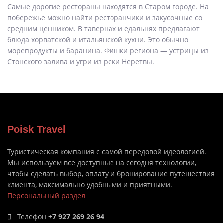
Самые дорогие рестораны находятся в Старом городе. На
побережье можно найти ресторанчики и закусочные со
средним ценником. В тавернах и едальнях предлагают
блюда хорватской и итальянской кухни. Это обычно
морепродукты и баранина. Фишки региона — устрицы из
Стонского залива и угри из реки Неретвы.
Poisk Travel
Туристическая компания с самой передовой идеологией.
Мы используем все доступные на сегодня технологии,
чтобы сделать выбор, оплату и бронирование путешествия
клиента, максимально удобными и приятными.
Персональный раздел
Телефон
+7 927 269 26 94