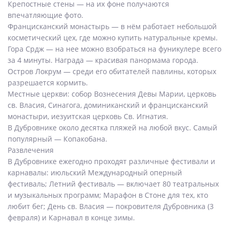
Крепостные стены — на их фоне получаются
впечатляющие фото.
Францисканский монастырь — в нём работает небольшой
косметический цех, где можно купить натуральные кремы.
Гора Срдж — на нее можно взобраться на фуникулере всего
за 4 минуты. Награда — красивая панормама города.
Остров Локрум — среди его обитателей павлины, которых
разрешается кормить.
Местные церкви: собор Вознесения Девы Марии, церковь
св. Власия, Синагога, доминиканский и францисканский
монастыри, иезуитская церковь Св. Игнатия.
В Дубровнике около десятка пляжей на любой вкус. Самый
популярный — Копакобана.
Развлечения
В Дубровнике ежегодно проходят различные фестивали и
карнавалы: июльский Международный оперный
фестиваль; Летний фестиваль — включает 80 театральных
и музыкальных программ; Марафон в Стоне для тех, кто
любит бег; День св. Власия — покровителя Дубровника (3
февраля) и Карнавал в конце зимы.