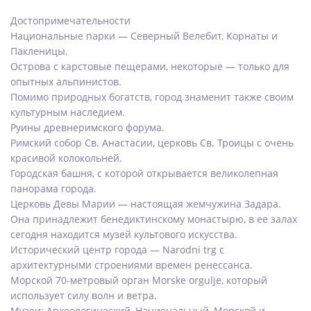
Достопримечательности
Национальные парки — Северный Велебит, Корнаты и
Пакленицы.
Острова с карстовые пещерами, некоторые — только для
опытных альпинистов.
Помимо природных богатств, город знаменит также своим
культурным наследием.
Руины древнеримского форума.
Римский собор Св. Анастасии, церковь Св. Троицы с очень
красивой колокольней.
Городская башня, с которой открывается великолепная
панорама города.
Церковь Девы Марии — настоящая жемчужина Задара.
Она принадлежит бенедиктинскому монастырю, в ее залах
сегодня находится музей культового искусства.
Исторический центр города — Narodni trg с
архитектурными строениями времен ренессанса.
Морской 70-метровый орган Morske orgulje, который
использует силу волн и ветра.
Музеи: Археологический, Национальный, Морской и