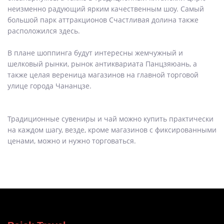
неизменно радующий ярким качественным шоу. Самый
большой парк аттракционов Счастливая долина также
расположился здесь.
В плане шоппинга будут интересны жемчужный и
шелковый рынки, рынок антиквариата Панцзяюань, а
также целая вереница магазинов на главной торговой
улице города Чананцзе.
Традиционные сувениры и чай можно купить практически
на каждом шагу, везде, кроме магазинов с фиксированными
ценами, можно и нужно торговаться.