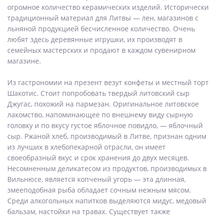
огромное количество керамических изделий. Исторически
традиционный материал для Литвы — лен, магазинов с
льняной продукцией бесчисленное количество. Очень
любят здесь деревянные игрушки, их производят в
семейных мастерских и продают в каждом сувенирном
магазине.
Из гастрономии на презент везут конфеты и местный торт
Шакотис. Стоит попробовать твердый литовский сыр
Джугас, похожий на пармезан. Оригинальное литовское
лакомство, напоминающее по внешнему виду сырную
головку и по вкусу густое яблочное повидло, — яблочный
сыр. Ржаной хлеб, производимый в Литве, признан одним
из лучших в хлебопекарной отрасли, он имеет
своеобразный вкус и срок хранения до двух месяцев.
Несомненным деликатесом из продуктов, производимых в
Вильнюсе, является копченый угорь — эта длинная,
змееподобная рыба обладает сочным нежным мясом.
Среди алкогольных напитков выделяются мидус, медовый
бальзам, настойки на травах. Существует также