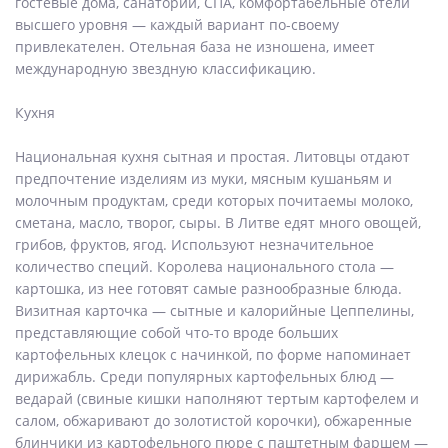
гостевые дома, санатории, СПА, комфортабельные отели
высшего уровня — каждый вариант по-своему
привлекателен. Отельная база не изношена, имеет
международную звездную классификацию.
Кухня
Национальная кухня сытная и простая. Литовцы отдают
предпочтение изделиям из муки, мясным кушаньям и
молочным продуктам, среди которых почитаемы молоко,
сметана, масло, творог, сыры. В Литве едят много овощей,
грибов, фруктов, ягод. Используют незначительное
количество специй. Королева национального стола —
картошка, из нее готовят самые разнообразные блюда.
Визитная карточка — сытные и калорийные Цеппелины,
представляющие собой что-то вроде больших
картофельных клецок с начинкой, по форме напоминает
дирижабль. Среди популярных картофельных блюд —
ведарай (свиные кишки наполняют тертым картофелем и
салом, обжаривают до золотистой корочки), обжаренные
блинчики из картофельного пюре с паштетным фаршем —