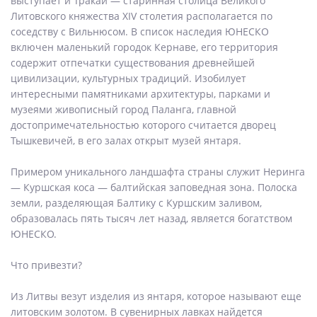
выступает и Тракай — старинная столица Великого
Литовского княжества XIV столетия располагается по
соседству с Вильнюсом. В список наследия ЮНЕСКО
включен маленький городок Кернаве, его территория
содержит отпечатки существования древнейшей
цивилизации, культурных традиций. Изобилует
интересными памятниками архитектуры, парками и
музеями живописный город Паланга, главной
достопримечательностью которого считается дворец
Тышкевичей, в его залах открыт музей янтаря.
Примером уникального ландшафта страны служит Неринга
— Куршская коса — балтийская заповедная зона. Полоска
земли, разделяющая Балтику с Куршским заливом,
образовалась пять тысяч лет назад, является богатством
ЮНЕСКО.
Что привезти?
Из Литвы везут изделия из янтаря, которое называют еще
литовским золотом. В сувенирных лавках найдется