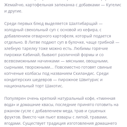
Жемайчю, картофельная запеканка с добавками — Кугелис
и другие.
Среди первых блюд выделяется Шалтибарщай —
холодный свекольный суп с основой из кефира, с
добавлением отварного картофеля, который подается
отдельно. В Литве подают суп в булочке, чаще грибной —
хлебную тарелку тоже можно есть. Любимы горячие
пирожки Кабинай, бывают различной формы и со
всевозможными начинками — мясными, овощными,
сырными, творожными... Повсеместно готовят свиные
копченые колбасы под названием Скиландис. Среди
кондитерских шедевров — пирожное Швитурис и
национальный торт Шакотис.
Популярен очень крепкий натуральный кофе, «тминная
вода» и домашние квасы, последние принято готовить на
ржаном сусле с добавлением меда, трав и сушеных
фруктов. Вместо чая пьют взвары с липой, травами,
ягодами. Существует традиция изготовления домашнего