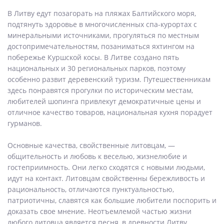
В Литву едут позагорать на пляжах Балтийского моря,
подтянуть здоровье в многочисленных спа-курортах с
минеральными источниками, прогуляться по местным
достопримечательностям, позаниматься яхтингом на
побережье Куршской косы. В Литве создано пять
национальных и 30 региональных парков, поэтому
особенно развит деревенский туризм. Путешественникам
здесь понравятся прогулки по историческим местам,
любителей шопинга привлекут демократичные цены и
отличное качество товаров, национальная кухня порадует
гурманов.
Основные качества, свойственные литовцам, —
общительность и любовь к веселью, жизнелюбие и
гостеприимность. Они легко сходятся с новыми людьми,
идут на контакт. Литовцам свойственны бережливость и
рациональность, отличаются пунктуальностью,
патриотичны, славятся как большие любители поспорить и
доказать свое мнение. Неотъемлемой частью жизни
любого литовца является песня, в древности Литву