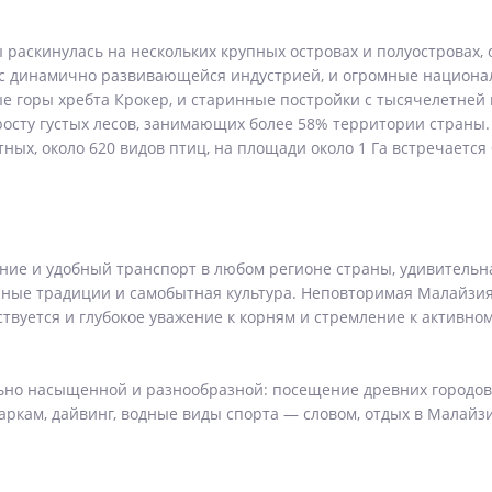
раскинулась на нескольких крупных островах и полуостровах, 
 с динамично развивающейся индустрией, и огромные национа
 горы хребта Крокер, и старинные постройки с тысячелетней 
росту густых лесов, занимающих более 58% территории страны
ных, около 620 видов птиц, на площади около 1 Га встречается
ие и удобный транспорт в любом регионе страны, удивительн
ные традиции и самобытная культура. Неповторимая Малайзи
ствуется и глубокое уважение к корням и стремление к активном
ьно насыщенной и разнообразной: посещение древних городов
ркам, дайвинг, водные виды спорта — словом, отдых в Малайзи