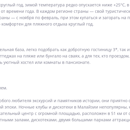
углый год, зимой температура редко опускается ниже +25°С, в 
от времени года. В каждом регионе страны — свой туристическ
траны — с ноября по февраль, при этом купаться и загорать на 
о комфортен для пляжного отдыха круглый год.
ельная база, легко подобрать как добротную гостиницу 3*, так
теджах на пляже или бунгало на сваях, а для тех, кто проездо
ь уютный хостел или комнаты в пансионате.
ием.
юбого любителя экскурсий и памятников истории, они приятно 
й эпохи. Ночные клубы и дискотеки в Малайзии непопулярны, н
кательный центр с огромной площадью, расположен в 51 км от 
тными залами, дискотеками, двумя большими парками аттракц