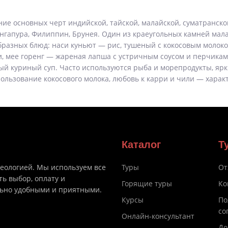
е основных черт индийской, тайской, малайской, суматранско
нгапура, Филиппин, Брунея. Один из краеугольных камней мала
бразных блюд: наси куньют — рис, тушеный с кокосовым молоко
 мее горенг — жареная лапша с устричным соусом и перчиками
рый куриный суп. Часто используются рыба и морепродукты, яр
льзование кокосового молока, любовь к карри и чили — харак
Каталог
Т
деологией. Мы используем все
Туры
От
ть выбор, оплату и
Горящие туры
Ко
льно удобными и приятными.
Курсы
По
со
Онлайн-консультант
До