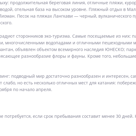
ыху: продолжительная береговая линия, отличные пляжи, курор
водой, отельная база на высоком уровне. Пляжный отдых в Мал
 Тиоман. Песок на пляжах Лангкави — черный, вулканического 
ского.
дуют сторонников эко-туризма. Самые посещаемые из них: па
и, многочисленными водопадами и отличными пешеходными ма
антан, объявлен объектом всемирного наследия ЮНЕСКО; парк
рясающее разнообразие флоры и фауны. Кроме того, небольши
винг: подводный мир достаточно разнообразен и интересен, 
 слабо, но есть несколько отличных мест для катания: побереж
оября по начало апреля.
е потребуется, если срок пребывания составит менее 30 дней.