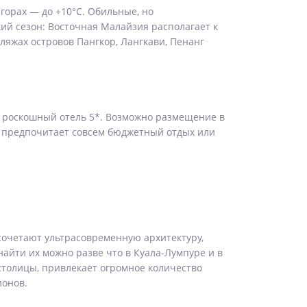
горах — до +10°С. Обильные, но
ий сезон: Восточная Малайзия располагает к
пляжах островов Пангкор, Лангкави, Пенанг
 и роскошный отель 5*. Возможно размещение в
м, предпочитает совсем бюджетный отдых или
сочетают ультрасовременную архитектуру,
айти их можно разве что в Куала-Лумпуре и в
столицы, привлекает огромное количество
ионов.