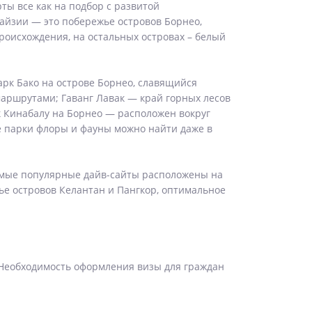
ты все как на подбор с развитой
айзии — это побережье островов Борнео,
происхождения, на остальных островах – белый
рк Бако на острове Борнео, славящийся
ршрутами; Гаванг Лавак — край горных лесов
 Кинабалу на Борнео — расположен вокруг
е парки флоры и фауны можно найти даже в
самые популярные дайв-сайты расположены на
ье островов Келантан и Пангкор, оптимальное
 Необходимость оформления визы для граждан