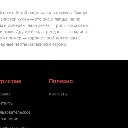
й и китайской национальных кухонь. Блюда
зийской кухни — это рис и лапша, на их
м и имберем, наси лемак — рис с кокосовым
 чили. Другие блюда: ренданг — говядина,
кий пример — карри из рыбной головы с
терные черты малазийской кухни.
уристам
Полезно
зывы
Контакты
нтакты
льзовательское
глашение
говора оферты