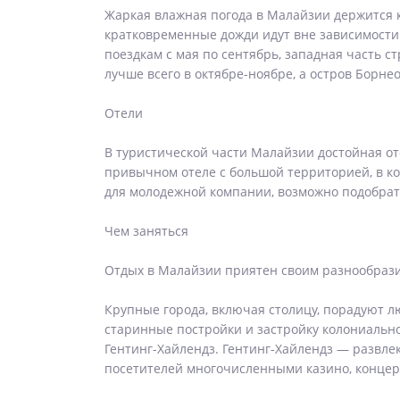
Жаркая влажная погода в Малайзии держится кр
кратковременные дожди идут вне зависимости 
поездкам с мая по сентябрь, западная часть с
лучше всего в октябре-ноябре, а остров Борне
Отели
В туристической части Малайзии достойная от
привычном отеле с большой территорией, в кот
для молодежной компании, возможно подобрат
Чем заняться
Отдых в Малайзии приятен своим разнообраз
Крупные города, включая столицу, порадуют л
старинные постройки и застройку колониально
Гентинг-Хайлендз. Гентинг-Хайлендз — развле
посетителей многочисленными казино, концер