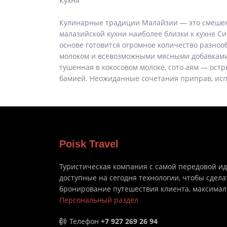
Кухня
Кулинарные традиции Малайзии — это смешени
малазийской кухни наиболее близки к кухне Си
основе готовится огромное количество разноо
молоком и всевозможными мясными добавками,
тушенная в кокосовом молоке, сото аям — ост
бамией. Неожиданные сочетания приправ, испо
Poisk Travel
Туристическая компания с самой передовой и
доступные на сегодня технологии, чтобы сдела
бронирование путешествия клиента, максима
Персональный раздел
Телефон
+7 927 269 26 94