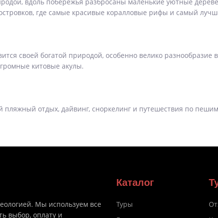
родой, вдоль побережья разбросаны маленькие уютные деревен
стровков, где самые красивые коралловые рифы и самый лучш
авится своей богатой природой, особенно велико разнообразие 
огромные китовые акулы.
й пляжный отдых, дайвинг, сноркелинг и путешествия по пеш
Каталог
Т
деологией. Мы используем все
Туры
От
ть выбор, оплату и