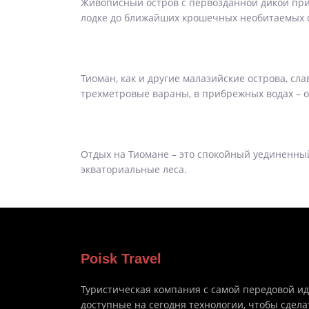
Живописный остров с первозданной дикой при
лодке до ближайших крошечных необитаемых о
Тиоман, как и другие малазийские острова, сл
трехметровые вараны, в прибрежных водах – 
Отдых на Тиомане – это спокойный уединенны
экваториальные леса.
Poisk Travel
Туристическая компания с самой передовой и
доступные на сегодня технологии, чтобы сдела