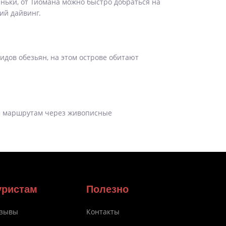
ьки, от Тиомана можно быстро добраться на
ий дайвинг.
видов обезьян, на этом острове обитают
им маршрутам через живописные
уристам
Полезно
зывы
Контакты