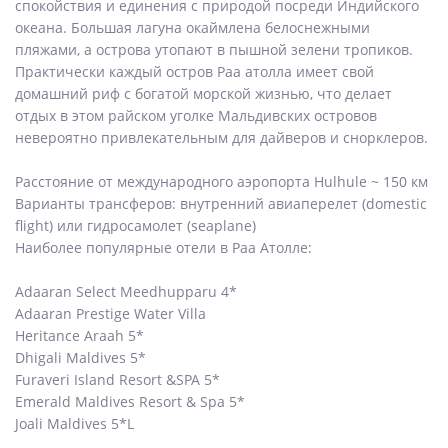
спокойствия и единения с природой посреди Индийского
океана. Большая лагуна окаймлена белоснежными
пляжами, а острова утопают в пышной зелени тропиков.
Практически каждый остров Раа атолла имеет свой
домашний риф с богатой морской жизнью, что делает
отдых в этом райском уголке Мальдивских островов
невероятно привлекательным для дайверов и снорклеров.
Расстояние от международного аэропорта Hulhule ~ 150 км
Варианты трансферов: внутренний авиаперелет (domestic
flight) или гидросамолет (seaplane)
Наиболее популярные отели в Раа Атолле:
Adaaran Select Meedhupparu 4*
Adaaran Prestige Water Villa
Heritance Araah 5*
Dhigali Maldives 5*
Furaveri Island Resort &SPA 5*
Emerald Maldives Resort & Spa 5*
Joali Maldives 5*L