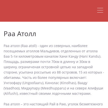
Раа Атолл
Раа атолл (Raa atoll) - один из северных, наиболее
посещаемых атоллов Мальдивов, отделенных от атолла
Баа 5-ти километровым каналом Хани Канду (Hani Kandu).
Площадь, размерами почти 70км в длинну и 30км в
ширину, ограниченая островной цепью на западной
стороне, усыпана россыпью из 88 островов, 15 из которых -
обитаемы. Часть из более популярных включает:
Унгоофару (Ungoofaaru), Кинолас (Kinolhas), Вааду
(Vaadhoo), Мидхупару (Meedhupparu) и на севере Алифуши
(Alifushi), известный своими лодочными мастерами.
Раа атолл – это настоящий Рай в Раю, уголок безмятежного